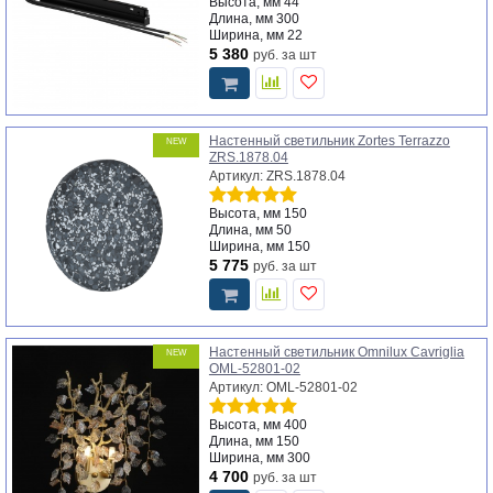
Высота, мм
44
Длина, мм
300
Ширина, мм
22
5 380
руб.
за шт
Настенный светильник Zortes Terrazzo
NEW
ZRS.1878.04
Артикул: ZRS.1878.04
Высота, мм
150
Длина, мм
50
Ширина, мм
150
5 775
руб.
за шт
Настенный светильник Omnilux Cavriglia
NEW
OML-52801-02
Артикул: OML-52801-02
Высота, мм
400
Длина, мм
150
Ширина, мм
300
4 700
руб.
за шт