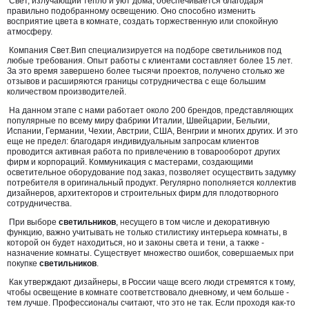
Свет, излучающий тепло и уют дома, обеспечивается благодаря
правильно подобранному освещению. Оно способно изменить
восприятие цвета в комнате, создать торжественную или спокойную
атмосферу.
Компания Свет.Вип специализируется на подборе светильников под
любые требования. Опыт работы с клиентами составляет более 15 лет.
За это время завершено более тысячи проектов, получено столько же
отзывов и расширяются границы сотрудничества с еще большим
количеством производителей.
На данном этапе с нами работает около 200 брендов, представляющих
популярные по всему миру фабрики Италии, Швейцарии, Бельгии,
Испании, Германии, Чехии, Австрии, США, Венгрии и многих других. И это
еще не предел: благодаря индивидуальным запросам клиентов
проводится активная работа по привлечению в товарооборот других
фирм и корпораций. Коммуникация с мастерами, создающими
осветительное оборудование под заказ, позволяет осуществить задумку
потребителя в оригинальный продукт. Регулярно пополняется коллектив
дизайнеров, архитекторов и строительных фирм для плодотворного
сотрудничества.
При выборе
светильников
, несущего в том числе и декоративную
функцию, важно учитывать не только стилистику интерьера комнаты, в
которой он будет находиться, но и законы света и тени, а также -
назначение комнаты. Существует множество ошибок, совершаемых при
покупке
светильников
.
Как утверждают дизайнеры, в России чаще всего люди стремятся к тому,
чтобы освещение в комнате соответствовало дневному, и чем больше -
тем лучше. Профессионалы считают, что это не так. Если проходя как-то