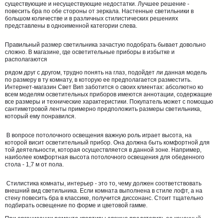
существующие и несуществующие недостатки. Лучшее решение -
повесить бра по обе стороны от зеркала. Настенные светильники в
большом количестве и в различных стилистических решениях
представлены в одноименной категории слева.
Правильный размер светильника зачастую подобрать бывает довольно
сложно. В магазине, где осветительные приборы в избытке и
располагаются
рядом друг с другом, трудно понять на глаз, подойдет ли данная модель
по размеру в ту комнату, в которую ее предполагается разместить.
Интернет-магазин Свет Вип заботится о своих клиентах: абсолютно ко
всем моделям осветительных приборов имеются аннотации, содержащие
все размеры и технические характеристики. Покупатель может с помощью
сантиметровой ленты примерно предположить размеры светильника,
который ему понравился.
В вопросе потолочного освещения важную роль играет высота, на
которой висит осветительный прибор. Она должна быть комфортной для
той деятельности, которая осуществляется в данной зоне. Например,
наиболее комфортная высота потолочного освещения для обеденного
стола - 1,7 м от пола.
Стилистика комнаты, интерьер - это то, чему должен соответствовать
внешний вид светильника. Если комната выполнена в стиле лофт, а на
стену повесить бра в классике, получится диссонанс. Стоит тщательно
подбирать освещение по форме и цветовой гамме.