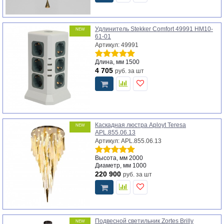
Удлинитель Stekker Comfort 49991 HM10-
NEW
61-01
Артикул: 49991
Длина, мм
1500
4 705
руб.
за шт
Каскадная люстра Aployt Teresa
NEW
APL.855.06.13
Артикул: APL.855.06.13
Высота, мм
2000
Диаметр, мм
1000
220 900
руб.
за шт
Подвесной светильник Zortes Brilly
NEW