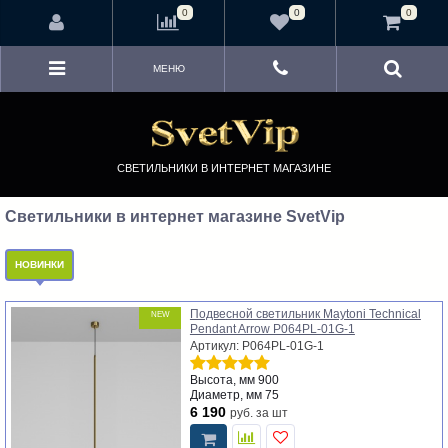
<
0
0
0
МЕНЮ
СВЕТИЛЬНИКИ В ИНТЕРНЕТ МАГАЗИНЕ
Светильники в интернет магазине SvetVip
НОВИНКИ
Подвесной светильник Maytoni Technical
NEW
Pendant Arrow P064PL-01G-1
Артикул: P064PL-01G-1
Высота, мм
900
Диаметр, мм
75
6 190
руб.
за шт