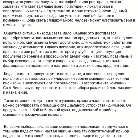
вечером по улице заглянуть в окно кофейни или ресторана, можно
заметить, что свет там чаще всего приглушен и локализован в
определенных местах: над столиками, в зоне открытой кухни. Данный
прием используется для создания уюта и теплой обстановки в
помещении. Когда света слишком много, человек может чувствовать себя в
комнате неуютно.
Обратная ситуация - когда света мало. Обычно это достигается
пренебрежением настольным светом под предлогом того, что освещения
потолочного светильника будет достаточно для комфортной работы или
учебной деятельности. Однако доказано, что недостаточное освещение
при чтении или работы за компьютером усугубляет существующие
проблемы со зрением и провоцирует дебют новых. Поэтому правильный
выбор освещения - это еще и вопрос охраны здоровья, а не только
формирования правильного настроения и эстетических предпочтений.
Когда в комнате присутствует и потолочное, и настенное освещение,
появляется возможность регулирования уровня освещенности той или
иной зоны в зависимости от потребностей. В ассортименте компании
Свет Вип присутствуют осветительные приборы различной локализации
и назначения.
Также немногие люди знают, что уровень яркости ламп в светильнике
можно регулировать с помощью специального устройства - диммера. Он
представляет собой небольшой пульт, подключенный к прибору
освещения, дозирующий яркость.
Во время выбора локализации освещения немаловажно задуматься о
том, куда падают тени. Частая ошибка - вешать осветительный прибор
над зеркалом в ванной - это создаст тени на лице и подчеркнет все