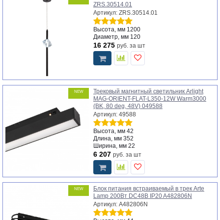
ZRS.30514.01
Артикул: ZRS.30514.01
Высота, мм
1200
Диаметр, мм
120
16 275
руб.
за шт
Трековый магнитный светильник Arlight
NEW
MAG-ORIENT-FLAT-L350-12W Warm3000
(BK, 80 deg, 48V) 049588
Артикул: 49588
Высота, мм
42
Длина, мм
352
Ширина, мм
22
6 207
руб.
за шт
Блок питания встраиваемый в трек Arte
NEW
Lamp 200Вт DC48В IP20 A482806N
Артикул: A482806N