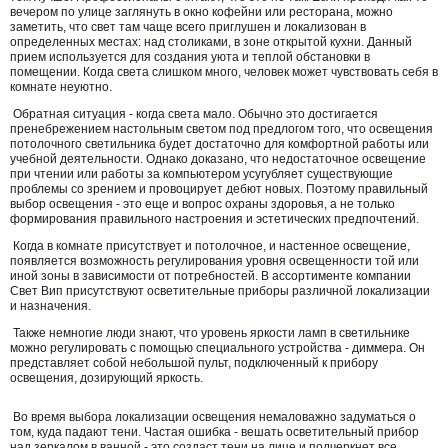
вечером по улице заглянуть в окно кофейни или ресторана, можно
заметить, что свет там чаще всего приглушен и локализован в
определенных местах: над столиками, в зоне открытой кухни. Данный
прием используется для создания уюта и теплой обстановки в
помещении. Когда света слишком много, человек может чувствовать себя в
комнате неуютно.
Обратная ситуация - когда света мало. Обычно это достигается
пренебрежением настольным светом под предлогом того, что освещения
потолочного светильника будет достаточно для комфортной работы или
учебной деятельности. Однако доказано, что недостаточное освещение
при чтении или работы за компьютером усугубляет существующие
проблемы со зрением и провоцирует дебют новых. Поэтому правильный
выбор освещения - это еще и вопрос охраны здоровья, а не только
формирования правильного настроения и эстетических предпочтений.
Когда в комнате присутствует и потолочное, и настенное освещение,
появляется возможность регулирования уровня освещенности той или
иной зоны в зависимости от потребностей. В ассортименте компании
Свет Вип присутствуют осветительные приборы различной локализации
и назначения.
Также немногие люди знают, что уровень яркости ламп в светильнике
можно регулировать с помощью специального устройства - диммера. Он
представляет собой небольшой пульт, подключенный к прибору
освещения, дозирующий яркость.
Во время выбора локализации освещения немаловажно задуматься о
том, куда падают тени. Частая ошибка - вешать осветительный прибор
над зеркалом в ванной - это создаст тени на лице и подчеркнет все