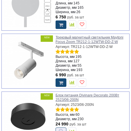
Длина, мм
145
Диаметр, мм
165
Ширина, мм
26
6 750
руб.
за шт
Трековый магнитный светильник Maytoni
NEW
Focus Zoom TR212-1-12WTW-DD-Z-W
Артикул: TR212-1-12WTW-DD-Z-W
Высота, мм
195
Длина, мм
127
Диаметр, мм
55
Ширина, мм
193
6 990
руб.
за шт
Блок питания Divinare Decorato 200Вт
NEW
2523/06-200N
Артикул: 2523/06-200N
Высота, мм
60
Диаметр, мм
230
24 990
руб.
за шт