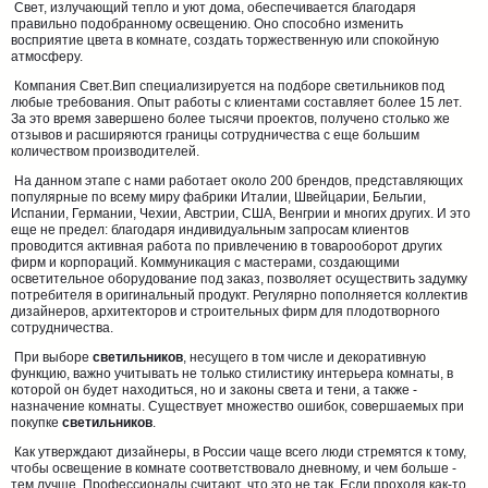
Свет, излучающий тепло и уют дома, обеспечивается благодаря
правильно подобранному освещению. Оно способно изменить
восприятие цвета в комнате, создать торжественную или спокойную
атмосферу.
Компания Свет.Вип специализируется на подборе светильников под
любые требования. Опыт работы с клиентами составляет более 15 лет.
За это время завершено более тысячи проектов, получено столько же
отзывов и расширяются границы сотрудничества с еще большим
количеством производителей.
На данном этапе с нами работает около 200 брендов, представляющих
популярные по всему миру фабрики Италии, Швейцарии, Бельгии,
Испании, Германии, Чехии, Австрии, США, Венгрии и многих других. И это
еще не предел: благодаря индивидуальным запросам клиентов
проводится активная работа по привлечению в товарооборот других
фирм и корпораций. Коммуникация с мастерами, создающими
осветительное оборудование под заказ, позволяет осуществить задумку
потребителя в оригинальный продукт. Регулярно пополняется коллектив
дизайнеров, архитекторов и строительных фирм для плодотворного
сотрудничества.
При выборе
светильников
, несущего в том числе и декоративную
функцию, важно учитывать не только стилистику интерьера комнаты, в
которой он будет находиться, но и законы света и тени, а также -
назначение комнаты. Существует множество ошибок, совершаемых при
покупке
светильников
.
Как утверждают дизайнеры, в России чаще всего люди стремятся к тому,
чтобы освещение в комнате соответствовало дневному, и чем больше -
тем лучше. Профессионалы считают, что это не так. Если проходя как-то