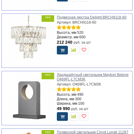
Подвесная люстра Delight BRCH9118-60
NEW
Артикул: BRCH9118-60
Высота, мм
520
Диаметр, мм
600
212 240
руб.
за шт
Ландшафтный светильник Maytoni Betone
NEW
O469FL-L7CM3K
Артикул: O469FL-L7CM3K
Высота, мм
490
Длина, мм
300
Ширина, мм
100
49 990
руб.
за шт
Подвесной светильник Cloyd Lonati 11287
NEW