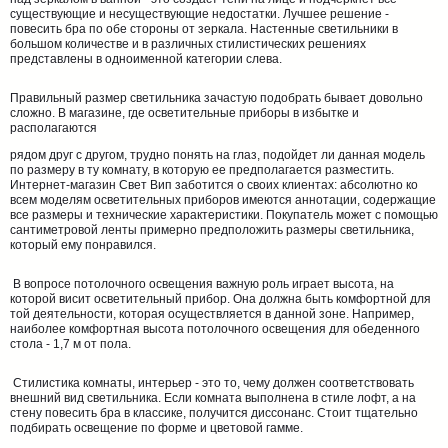
существующие и несуществующие недостатки. Лучшее решение -
повесить бра по обе стороны от зеркала. Настенные светильники в
большом количестве и в различных стилистических решениях
представлены в одноименной категории слева.
Правильный размер светильника зачастую подобрать бывает довольно
сложно. В магазине, где осветительные приборы в избытке и
располагаются
рядом друг с другом, трудно понять на глаз, подойдет ли данная модель
по размеру в ту комнату, в которую ее предполагается разместить.
Интернет-магазин Свет Вип заботится о своих клиентах: абсолютно ко
всем моделям осветительных приборов имеются аннотации, содержащие
все размеры и технические характеристики. Покупатель может с помощью
сантиметровой ленты примерно предположить размеры светильника,
который ему понравился.
В вопросе потолочного освещения важную роль играет высота, на
которой висит осветительный прибор. Она должна быть комфортной для
той деятельности, которая осуществляется в данной зоне. Например,
наиболее комфортная высота потолочного освещения для обеденного
стола - 1,7 м от пола.
Стилистика комнаты, интерьер - это то, чему должен соответствовать
внешний вид светильника. Если комната выполнена в стиле лофт, а на
стену повесить бра в классике, получится диссонанс. Стоит тщательно
подбирать освещение по форме и цветовой гамме.