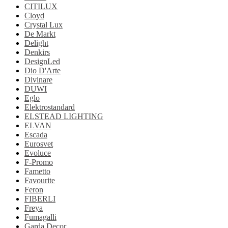
CITILUX
Cloyd
Crystal Lux
De Markt
Delight
Denkirs
DesignLed
Dio D'Arte
Divinare
DUWI
Eglo
Elektrostandard
ELSTEAD LIGHTING
ELVAN
Escada
Eurosvet
Evoluce
F-Promo
Fametto
Favourite
Feron
FIBERLI
Freya
Fumagalli
Garda Decor