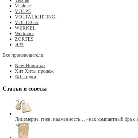
Velante
Vitaluce
VOLPE
VOLTALIGHTING
VOLTEGA
WERKEL
Wertmark
ZORTES
ЭРА
Все производители
New
Новинки
Хит
Хиты продаж
%
Скидки
Статьи и советы
Лицемерие, гнев, надменность… - как компактный бра с 