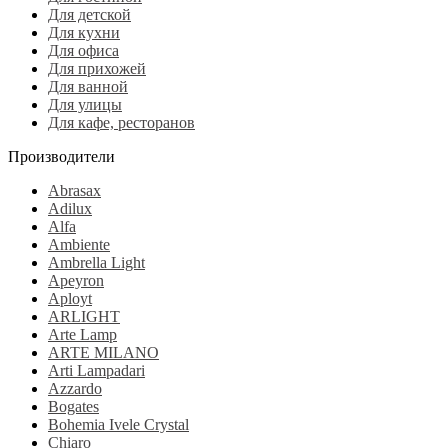
Для детской
Для кухни
Для офиса
Для прихожей
Для ванной
Для улицы
Для кафе, ресторанов
Производители
Abrasax
Adilux
Alfa
Ambiente
Ambrella Light
Apeyron
Aployt
ARLIGHT
Arte Lamp
ARTE MILANO
Arti Lampadari
Azzardo
Bogates
Bohemia Ivele Crystal
Chiaro