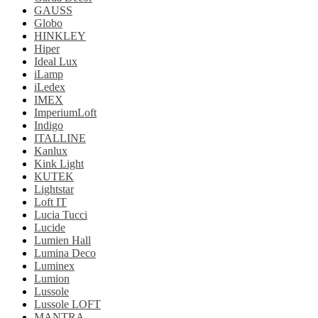
GAUSS
Globo
HINKLEY
Hiper
Ideal Lux
iLamp
iLedex
IMEX
ImperiumLoft
Indigo
ITALLINE
Kanlux
Kink Light
KUTEK
Lightstar
Loft IT
Lucia Tucci
Lucide
Lumien Hall
Lumina Deco
Luminex
Lumion
Lussole
Lussole LOFT
MANTRA