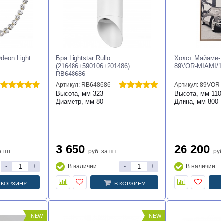
инопровода
Коннектор угловой внутренний
Бра Lightstar Ru
5213-BK
для встраиваемого шинопровода
(213486+59010
Elektrostandard Slim Magnetic
RBX348681
4690389206702 85213/00 a067506
Артикул: 4690389206702
Артикул: RBX34
Высота, мм
46
Высота, мм
19
Длина, мм
100
Диаметр, мм
8
Ширина, мм
63
1 250
3 340
руб.
за шт
руб.
-
+
-
+
В наличии
В наличии
 КОРЗИНУ
В КОРЗИНУ
NEW
NEW