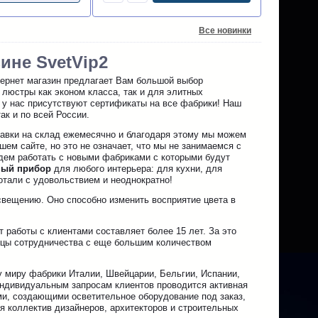
Все новинки
ине SvetVip2
тернет магазин предлагает Вам большой выбор
 люстры как эконом класса, так и для элитных
 у нас присутствуют сертификаты на все фабрики! Наш
ак и по всей России.
авки на склад ежемесячно и благодаря этому мы можем
ем сайте, но это не означает, что мы не занимаемся с
удем работать с новыми фабриками с которыми будут
ный прибор
для любого интерьера: для кухни, для
ботали с удовольствием и неоднократно!
свещению. Оно способно изменить восприятие цвета в
работы с клиентами составляет более 15 лет. За это
ницы сотрудничества с еще большим количеством
 миру фабрики Италии, Швейцарии, Бельгии, Испании,
 индивидуальным запросам клиентов проводится активная
ми, создающими осветительное оборудование под заказ,
я коллектив дизайнеров, архитекторов и строительных