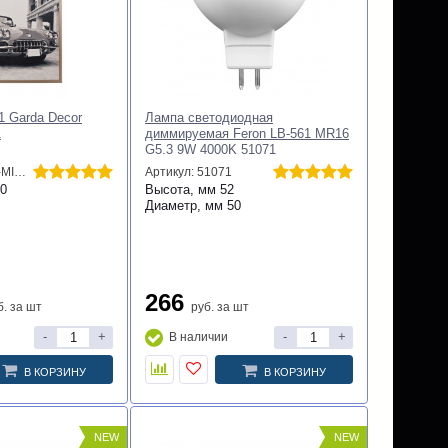
llo
Настольная лампа Cloyd Reba
6+202481)
30121
8681
Артикул: 30121
2
Высота, мм
450
0
Диаметр, мм
250
16 590
за шт
руб.
за шт
-
+
-
+
В наличии
В КОРЗИНУ
В КОРЗИНУ
NEW
NEW