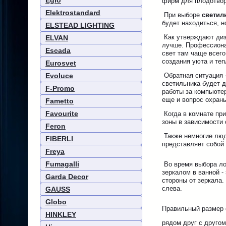
Eglo
фирм для плодотвор
Elektrostandard
При выборе
светил
будет находиться, н
ELSTEAD LIGHTING
Как утверждают диза
ELVAN
лучше. Профессионал
Escada
свет там чаще всего
создания уюта и теп
Eurosvet
Evoluce
Обратная ситуация -
светильника будет д
F-Promo
работы за компьюте
еще и вопрос охраны
Fametto
Favourite
Когда в комнате при
зоны в зависимости 
Feron
Также немногие люд
FIBERLI
представляет собой
Freya
Fumagalli
Во время выбора ло
зеркалом в ванной -
Garda Decor
стороны от зеркала
слева.
GAUSS
Globo
Правильный размер 
HINKLEY
рядом друг с другом