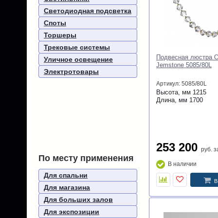
Светодиодная подсветка
Споты
Торшеры
Трековые системы
Соединитель для ш
Уличное освещение
Denkirs Air Base TR
Электротовары
Артикул: TR5213-BK
Высота, мм
55
Длина, мм
100
Ширина, мм
44
4 210
руб.
за шт
По месту применения
В наличии
Для спальни
В
Для магазина
Для больших залов
Для экспозиции