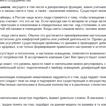
ного сотрудничества.
ьников
, несущего в том числе и декоративную функцию, важно учитыват
о и законы света и тени, а также - назначение комнаты. Существует мн
йнеры, в России чаще всего люди стремятся к тому, чтобы освещение в
ы считают, что это не так. Если проходя как-то вечером по улице загля
 приглушен и локализован в определенных местах: над столиками, в зо
лой обстановки в помещении. Когда света слишком много, человек може
 когда света мало. Обычно это достигается пренебрежением настольным
остаточно для комфортной работы или учебной деятельности. Однако до
ром усугубляет существующие проблемы со зрением и провоцирует дебю
 здоровья, а не только формирования правильного настроения и эстети
сутствует и потолочное, и настенное освещение, появляется возможнос
от потребностей. В ассортименте компании Свет Вип присутствуют осве
и знают, что уровень яркости ламп в светильнике можно регулировать 
 небольшой пульт, подключенный к прибору освещения, дозирующий ярк
кализации освещения немаловажно задуматься о том, куда падают тени.
 это создаст тени на лице и подчеркнет все существующие и несуществ
. Настенные светильники в большом количестве и в различных стилисти
светильника зачастую подобрать бывает довольно сложно. В магазине, 
, трудно понять на глаз, подойдет ли данная модель по размеру в ту ко