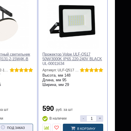
Decor 26FC-KRUZH-
Трековый магнитный светильник
2
Maytoni Alfa S TR132-2-7W3K-B
Артикул: 26FC-KRUZH-BOTANIKA-400/2
Артикул: TR132-2-7W3K-B
Высота, мм
96
0
Длина, мм
193
Диаметр, мм
53
Ширина, мм
53
3 690
шт
руб.
за шт
-
+
ии
В наличии
ПОД ЗАКАЗ
В КОРЗИНУ