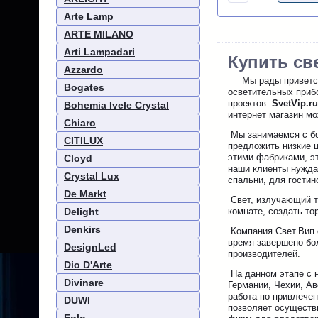
Arte Lamp
ARTE MILANO
Arti Lampadari
Купить св
Azzardo
Мы рады приветств
Bogates
осветительных прибо
проектов.
SvetVip.r
Bohemia Ivele Crystal
интернет магазин м
Chiaro
Мы занимаемся с бо
CITILUX
предложить низкие ц
этими фабриками, эт
Cloyd
наши клиенты нужда
Crystal Lux
спальни, для гостин
De Markt
Свет, излучающий т
Delight
комнате, создать т
Denkirs
Компания Свет.Вип с
время завершено бо
DesignLed
производителей.
Dio D'Arte
На данном этапе с 
Divinare
Германии, Чехии, Ав
работа по привлече
DUWI
позволяет осуществи