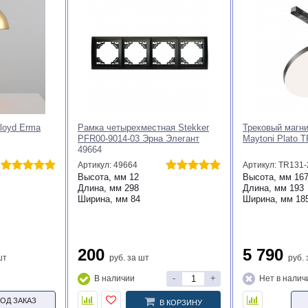
ик Odeon
Статуэтка Цапля Garda Decor
Кружка Garda 
/17WL
55RD5667
BOTANIKA-400/
Артикул: 55RD5667
Высота, мм
230
Высота, мм
90
Длина, мм
60
Диаметр, мм
9
Ширина, мм
100
10 340
365
шт
руб.
за шт
руб.
за 
-
+
-
+
В наличии
Нет в налич
 КОРЗИНУ
В КОРЗИНУ