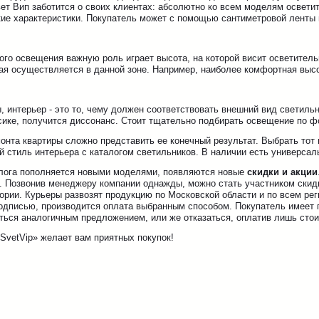
вет Вип заботится о своих клиентах: абсолютно ко всем моделям освет
кие характеристики. Покупатель может с помощью сантиметровой ленты
ого освещения важную роль играет высота, на которой висит осветител
ая осуществляется в данной зоне. Например, наиболее комфортная высо
 интерьер - это то, чему должен соответствовать внешний вид светильн
сике, получится диссонанс. Стоит тщательно подбирать освещение по ф
онта квартиры сложно представить ее конечный результат. Выбрать тот 
й стиль интерьера с каталогом светильников. В наличии есть универса
алога пополняется новыми моделями, появляются новые
скидки и акции
. Позвонив менеджеру компании однажды, можно стать участником скидк
тории. Курьеры развозят продукцию по Московской области и по всем р
одписью, производится оплата выбранным способом. Покупатель имеет п
ться аналогичным предложением, или же отказаться, оплатив лишь стои
SvetVip» желает вам приятных покупок!