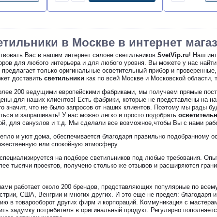
етильники в Москве в интернет магаз
овать Вас в нашем интернет салоне светильников
SvetVip.ru
! Наш ин
ров для любого интерьера и для любого уровня. Вы можете у нас найти
u
предлагает только оригинальные осветительный прибор и проверенные,
ожет доставить
светильники
как по всей Москве и Московской области, т
лее 200 ведущими европейскими фабриками, мы получаем прямые пост
ены для наших клиентов! Есть фабрики, которые не представлены на наш
о значит, что не было запросов от наших клиентов. Поэтому мы рады б
ться и запрашивать! У нас можно легко и просто подобрать
осветитель
ой, для санузлов и т.д. Мы сделали все возможное,чтобы Вы с нами ра
епло и уют дома, обеспечивается благодаря правильно подобранному о
оржественную или спокойную атмосферу.
пециализируется на подборе светильников под любые требования. Опыт 
лее тысячи проектов, получено столько же отзывов и расширяются гра
нами работает около 200 брендов, представляющих популярные по всему
стрии, США, Венгрии и многих других. И это еще не предел: благодаря
нию в товарооборот других фирм и корпораций. Коммуникация с мастера
ть задумку потребителя в оригинальный продукт. Регулярно пополняетс