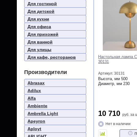
Для гостиной
Для детской
Для кухни
Для офиса
Для прихожей
Для ванной
Для улицы
Настенный светильн
Для кафе, ресторанов
Light Jemstone 5085
Производители
Артикул: 5085/17WL
Высота, мм
670
Abrasax
Длина, мм
125
Ширина, мм
120
Adilux
Alfa
Ambiente
42 170
Ambrella Light
руб.
за 
Apeyron
В наличии
Aployt
В
ARLIGHT