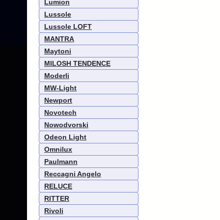
Lumion
Lussole
Lussole LOFT
MANTRA
Maytoni
MILOSH TENDENCE
Moderli
MW-Light
Newport
Novotech
Nowodvorski
Odeon Light
Omnilux
Paulmann
Reccagni Angelo
RELUCE
RITTER
Rivoli