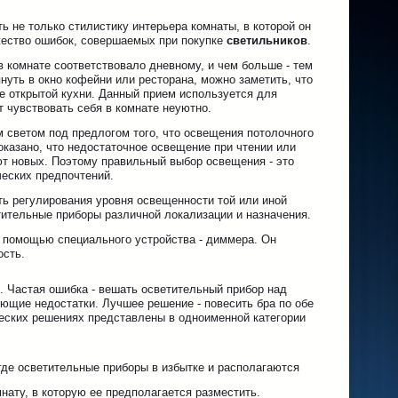
ь не только стилистику интерьера комнаты, в которой он
ожество ошибок, совершаемых при покупке
светильников
.
 комнате соответствовало дневному, и чем больше - тем
нуть в окно кофейни или ресторана, можно заметить, что
не открытой кухни. Данный прием используется для
т чувствовать себя в комнате неуютно.
 светом под предлогом того, что освещения потолочного
казано, что недостаточное освещение при чтении или
т новых. Поэтому правильный выбор освещения - это
ческих предпочтений.
ть регулирования уровня освещенности той или иной
тительные приборы различной локализации и назначения.
с помощью специального устройства - диммера. Он
ость.
 Частая ошибка - вешать осветительный прибор над
ующие недостатки. Лучшее решение - повесить бра по обе
ческих решениях представлены в одноименной категории
где осветительные приборы в избытке и располагаются
мнату, в которую ее предполагается разместить.