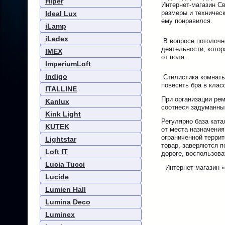
Hiper
Интернет-магазин С
размеры и техничес
Ideal Lux
ему понравился.
iLamp
iLedex
В вопросе потолочн
деятельности, котор
IMEX
от пола.
ImperiumLoft
Indigo
Стилистика комнаты,
повесить бра в клас
ITALLINE
При организации рем
Kanlux
соотнеся задуманны
Kink Light
Регулярно база кат
KUTEK
от места назначения
ограниченной терри
Lightstar
товар, заверяются п
Loft IT
дороге, воспользова
Lucia Tucci
Интернет магазин «
Lucide
Lumien Hall
Lumina Deco
Luminex