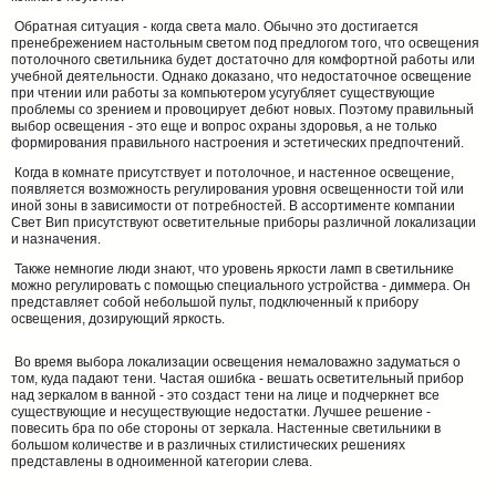
Обратная ситуация - когда света мало. Обычно это достигается
пренебрежением настольным светом под предлогом того, что освещения
потолочного светильника будет достаточно для комфортной работы или
учебной деятельности. Однако доказано, что недостаточное освещение
при чтении или работы за компьютером усугубляет существующие
проблемы со зрением и провоцирует дебют новых. Поэтому правильный
выбор освещения - это еще и вопрос охраны здоровья, а не только
формирования правильного настроения и эстетических предпочтений.
Когда в комнате присутствует и потолочное, и настенное освещение,
появляется возможность регулирования уровня освещенности той или
иной зоны в зависимости от потребностей. В ассортименте компании
Свет Вип присутствуют осветительные приборы различной локализации
и назначения.
Также немногие люди знают, что уровень яркости ламп в светильнике
можно регулировать с помощью специального устройства - диммера. Он
представляет собой небольшой пульт, подключенный к прибору
освещения, дозирующий яркость.
Во время выбора локализации освещения немаловажно задуматься о
том, куда падают тени. Частая ошибка - вешать осветительный прибор
над зеркалом в ванной - это создаст тени на лице и подчеркнет все
существующие и несуществующие недостатки. Лучшее решение -
повесить бра по обе стороны от зеркала. Настенные светильники в
большом количестве и в различных стилистических решениях
представлены в одноименной категории слева.