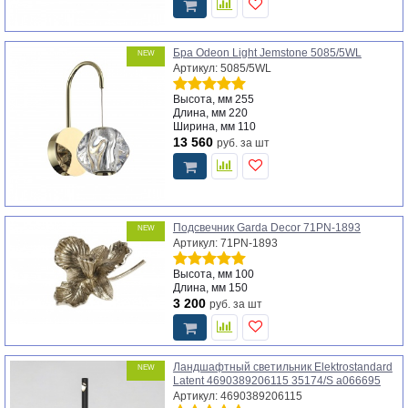
Бра Odeon Light Jemstone 5085/5WL
NEW
Артикул: 5085/5WL
Высота, мм
255
Длина, мм
220
Ширина, мм
110
13 560
руб.
за шт
Подсвечник Garda Decor 71PN-1893
NEW
Артикул: 71PN-1893
Высота, мм
100
Длина, мм
150
3 200
руб.
за шт
Ландшафтный светильник Elektrostandard
NEW
Latent 4690389206115 35174/S a066695
Артикул: 4690389206115