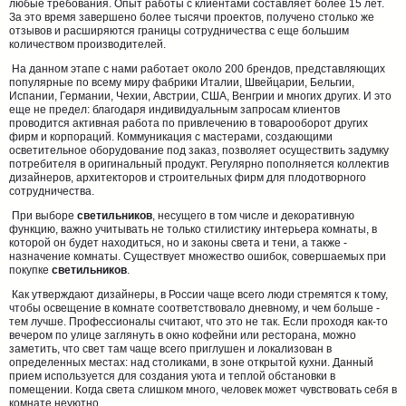
любые требования. Опыт работы с клиентами составляет более 15 лет.
За это время завершено более тысячи проектов, получено столько же
отзывов и расширяются границы сотрудничества с еще большим
количеством производителей.
На данном этапе с нами работает около 200 брендов, представляющих
популярные по всему миру фабрики Италии, Швейцарии, Бельгии,
Испании, Германии, Чехии, Австрии, США, Венгрии и многих других. И это
еще не предел: благодаря индивидуальным запросам клиентов
проводится активная работа по привлечению в товарооборот других
фирм и корпораций. Коммуникация с мастерами, создающими
осветительное оборудование под заказ, позволяет осуществить задумку
потребителя в оригинальный продукт. Регулярно пополняется коллектив
дизайнеров, архитекторов и строительных фирм для плодотворного
сотрудничества.
При выборе
светильников
, несущего в том числе и декоративную
функцию, важно учитывать не только стилистику интерьера комнаты, в
которой он будет находиться, но и законы света и тени, а также -
назначение комнаты. Существует множество ошибок, совершаемых при
покупке
светильников
.
Как утверждают дизайнеры, в России чаще всего люди стремятся к тому,
чтобы освещение в комнате соответствовало дневному, и чем больше -
тем лучше. Профессионалы считают, что это не так. Если проходя как-то
вечером по улице заглянуть в окно кофейни или ресторана, можно
заметить, что свет там чаще всего приглушен и локализован в
определенных местах: над столиками, в зоне открытой кухни. Данный
прием используется для создания уюта и теплой обстановки в
помещении. Когда света слишком много, человек может чувствовать себя в
комнате неуютно.