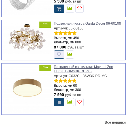
5 530
руб.
за шт
Подвесная люстра Garda Decor 86-60108
NEW
Артикул: 86-60108
Высота, мм
450
Диаметр, мм
800
87 000
руб.
за шт
Потолочный светильник Maytoni Zon
NEW
C032CL-36W3K-RD-MG
Артикул: C032CL-36W3K-RD-MG
Высота, мм
60
Диаметр, мм
300
7 990
руб.
за шт
Все новинки