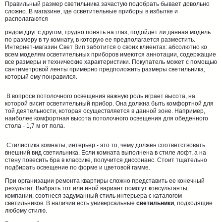
Правильный размер светильника зачастую подобрать бывает довольно
сложно. В магазине, где осветительные приборы в избытке и
располагаются
рядом друг с другом, трудно понять на глаз, подойдет ли данная модель
по размеру в ту комнату, в которую ее предполагается разместить.
Интернет-магазин Свет Вип заботится о своих клиентах: абсолютно ко
всем моделям осветительных приборов имеются аннотации, содержащие
все размеры и технические характеристики. Покупатель может с помощью
сантиметровой ленты примерно предположить размеры светильника,
который ему понравился.
В вопросе потолочного освещения важную роль играет высота, на
которой висит осветительный прибор. Она должна быть комфортной для
той деятельности, которая осуществляется в данной зоне. Например,
наиболее комфортная высота потолочного освещения для обеденного
стола - 1,7 м от пола.
Стилистика комнаты, интерьер - это то, чему должен соответствовать
внешний вид светильника. Если комната выполнена в стиле лофт, а на
стену повесить бра в классике, получится диссонанс. Стоит тщательно
подбирать освещение по форме и цветовой гамме.
При организации ремонта квартиры сложно представить ее конечный
результат. Выбрать тот или иной вариант помогут консультанты
компании, соотнеся задуманный стиль интерьера с каталогом
светильников. В наличии есть универсальные
светильники
, подходящие
любому стилю.