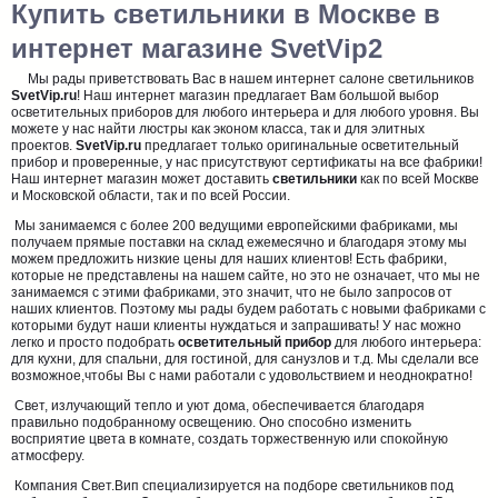
Купить светильники в Москве в
интернет магазине SvetVip2
Мы рады приветствовать Вас в нашем интернет салоне светильников
SvetVip.ru
! Наш интернет магазин предлагает Вам большой выбор
осветительных приборов для любого интерьера и для любого уровня. Вы
можете у нас найти люстры как эконом класса, так и для элитных
проектов.
SvetVip.ru
предлагает только оригинальные осветительный
прибор и проверенные, у нас присутствуют сертификаты на все фабрики!
Наш интернет магазин может доставить
светильники
как по всей Москве
и Московской области, так и по всей России.
Мы занимаемся с более 200 ведущими европейскими фабриками, мы
получаем прямые поставки на склад ежемесячно и благодаря этому мы
можем предложить низкие цены для наших клиентов! Есть фабрики,
которые не представлены на нашем сайте, но это не означает, что мы не
занимаемся с этими фабриками, это значит, что не было запросов от
наших клиентов. Поэтому мы рады будем работать с новыми фабриками с
которыми будут наши клиенты нуждаться и запрашивать! У нас можно
легко и просто подобрать
осветительный прибор
для любого интерьера:
для кухни, для спальни, для гостиной, для санузлов и т.д. Мы сделали все
возможное,чтобы Вы с нами работали с удовольствием и неоднократно!
Свет, излучающий тепло и уют дома, обеспечивается благодаря
правильно подобранному освещению. Оно способно изменить
восприятие цвета в комнате, создать торжественную или спокойную
атмосферу.
Компания Свет.Вип специализируется на подборе светильников под