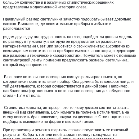
большом количестве и в различных стилистических решениях
представлены в одноименной категории слева.
Правильный размер светильника зачастую подобрать бывает довольно
сложно. В магазине, где осветительные приборы в избытке и
располагаются
рядом друг с другом, трудно понять на глаз, подойдет ли данная модель
по размеру в ту комнату, в которую ее предполагается разместить.
Интернет-магазин Свет Вип заботится о своих клиентах: абсолютно ко
всем моделям осветительных приборов имеются аннотации, содержащие
все размеры и технические характеристики. Покупатель может с помощью
сантиметровой ленты примерно предположить размеры светильника,
который ему понравился.
В вопросе потолочного освещения важную роль играет высота, на
которой висит осветительный прибор. Она должна быть комфортной для
той деятельности, которая осуществляется в данной зоне. Например,
наиболее комфортная высота потолочного освещения для обеденного
стола - 1,7 м от пола.
Стилистика комнаты, интерьер - это то, чему должен соответствовать
внешний вид светильника. Если комната выполнена в стиле лофт, а на
стену повесить бра в классике, получится диссонанс. Стоит тщательно
подбирать освещение по форме и цветовой гамме.
При организации ремонта квартиры сложно представить ее конечный
результат. Выбрать тот или иной вариант помогут консультанты