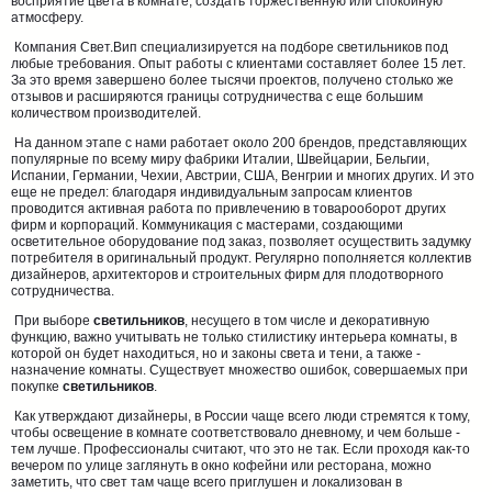
восприятие цвета в комнате, создать торжественную или спокойную
атмосферу.
Компания Свет.Вип специализируется на подборе светильников под
любые требования. Опыт работы с клиентами составляет более 15 лет.
За это время завершено более тысячи проектов, получено столько же
отзывов и расширяются границы сотрудничества с еще большим
количеством производителей.
На данном этапе с нами работает около 200 брендов, представляющих
популярные по всему миру фабрики Италии, Швейцарии, Бельгии,
Испании, Германии, Чехии, Австрии, США, Венгрии и многих других. И это
еще не предел: благодаря индивидуальным запросам клиентов
проводится активная работа по привлечению в товарооборот других
фирм и корпораций. Коммуникация с мастерами, создающими
осветительное оборудование под заказ, позволяет осуществить задумку
потребителя в оригинальный продукт. Регулярно пополняется коллектив
дизайнеров, архитекторов и строительных фирм для плодотворного
сотрудничества.
При выборе
светильников
, несущего в том числе и декоративную
функцию, важно учитывать не только стилистику интерьера комнаты, в
которой он будет находиться, но и законы света и тени, а также -
назначение комнаты. Существует множество ошибок, совершаемых при
покупке
светильников
.
Как утверждают дизайнеры, в России чаще всего люди стремятся к тому,
чтобы освещение в комнате соответствовало дневному, и чем больше -
тем лучше. Профессионалы считают, что это не так. Если проходя как-то
вечером по улице заглянуть в окно кофейни или ресторана, можно
заметить, что свет там чаще всего приглушен и локализован в