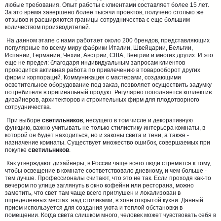
любые требования. Опыт работы с клиентами составляет более 15 лет.
За это время завершено более тысячи проектов, получено столько же
отзывов и расширяются границы сотрудничества с еще большим
количеством производителей.
На данном этапе с нами работает около 200 брендов, представляющих
популярные по всему миру фабрики Италии, Швейцарии, Бельгии,
Испании, Германии, Чехии, Австрии, США, Венгрии и многих других. И это
еще не предел: благодаря индивидуальным запросам клиентов
проводится активная работа по привлечению в товарооборот других
фирм и корпораций. Коммуникация с мастерами, создающими
осветительное оборудование под заказ, позволяет осуществить задумку
потребителя в оригинальный продукт. Регулярно пополняется коллектив
дизайнеров, архитекторов и строительных фирм для плодотворного
сотрудничества.
При выборе
светильников
, несущего в том числе и декоративную
функцию, важно учитывать не только стилистику интерьера комнаты, в
которой он будет находиться, но и законы света и тени, а также -
назначение комнаты. Существует множество ошибок, совершаемых при
покупке
светильников
.
Как утверждают дизайнеры, в России чаще всего люди стремятся к тому,
чтобы освещение в комнате соответствовало дневному, и чем больше -
тем лучше. Профессионалы считают, что это не так. Если проходя как-то
вечером по улице заглянуть в окно кофейни или ресторана, можно
заметить, что свет там чаще всего приглушен и локализован в
определенных местах: над столиками, в зоне открытой кухни. Данный
прием используется для создания уюта и теплой обстановки в
помещении. Когда света слишком много, человек может чувствовать себя в