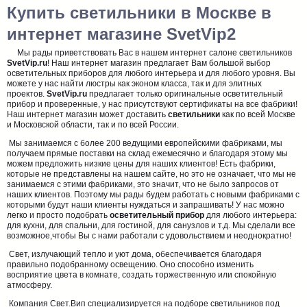
Купить светильники в Москве в
интернет магазине SvetVip2
Мы рады приветствовать Вас в нашем интернет салоне светильников
SvetVip.ru
! Наш интернет магазин предлагает Вам большой выбор
осветительных приборов для любого интерьера и для любого уровня. Вы
можете у нас найти люстры как эконом класса, так и для элитных
проектов.
SvetVip.ru
предлагает только оригинальные осветительный
прибор и проверенные, у нас присутствуют сертификаты на все фабрики!
Наш интернет магазин может доставить
светильники
как по всей Москве
и Московской области, так и по всей России.
Мы занимаемся с более 200 ведущими европейскими фабриками, мы
получаем прямые поставки на склад ежемесячно и благодаря этому мы
можем предложить низкие цены для наших клиентов! Есть фабрики,
которые не представлены на нашем сайте, но это не означает, что мы не
занимаемся с этими фабриками, это значит, что не было запросов от
наших клиентов. Поэтому мы рады будем работать с новыми фабриками с
которыми будут наши клиенты нуждаться и запрашивать! У нас можно
легко и просто подобрать
осветительный прибор
для любого интерьера:
для кухни, для спальни, для гостиной, для санузлов и т.д. Мы сделали все
возможное,чтобы Вы с нами работали с удовольствием и неоднократно!
Свет, излучающий тепло и уют дома, обеспечивается благодаря
правильно подобранному освещению. Оно способно изменить
восприятие цвета в комнате, создать торжественную или спокойную
атмосферу.
Компания Свет.Вип специализируется на подборе светильников под