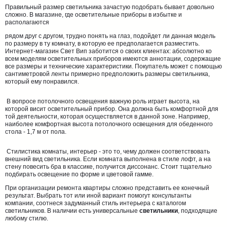
Правильный размер светильника зачастую подобрать бывает довольно
сложно. В магазине, где осветительные приборы в избытке и
располагаются
рядом друг с другом, трудно понять на глаз, подойдет ли данная модель
по размеру в ту комнату, в которую ее предполагается разместить.
Интернет-магазин Свет Вип заботится о своих клиентах: абсолютно ко
всем моделям осветительных приборов имеются аннотации, содержащие
все размеры и технические характеристики. Покупатель может с помощью
сантиметровой ленты примерно предположить размеры светильника,
который ему понравился.
В вопросе потолочного освещения важную роль играет высота, на
которой висит осветительный прибор. Она должна быть комфортной для
той деятельности, которая осуществляется в данной зоне. Например,
наиболее комфортная высота потолочного освещения для обеденного
стола - 1,7 м от пола.
Стилистика комнаты, интерьер - это то, чему должен соответствовать
внешний вид светильника. Если комната выполнена в стиле лофт, а на
стену повесить бра в классике, получится диссонанс. Стоит тщательно
подбирать освещение по форме и цветовой гамме.
При организации ремонта квартиры сложно представить ее конечный
результат. Выбрать тот или иной вариант помогут консультанты
компании, соотнеся задуманный стиль интерьера с каталогом
светильников. В наличии есть универсальные
светильники
, подходящие
любому стилю.