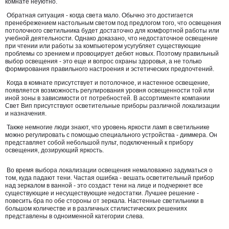
комнате неуютно.
Обратная ситуация - когда света мало. Обычно это достигается
пренебрежением настольным светом под предлогом того, что освещения
потолочного светильника будет достаточно для комфортной работы или
учебной деятельности. Однако доказано, что недостаточное освещение
при чтении или работы за компьютером усугубляет существующие
проблемы со зрением и провоцирует дебют новых. Поэтому правильный
выбор освещения - это еще и вопрос охраны здоровья, а не только
формирования правильного настроения и эстетических предпочтений.
Когда в комнате присутствует и потолочное, и настенное освещение,
появляется возможность регулирования уровня освещенности той или
иной зоны в зависимости от потребностей. В ассортименте компании
Свет Вип присутствуют осветительные приборы различной локализации
и назначения.
Также немногие люди знают, что уровень яркости ламп в светильнике
можно регулировать с помощью специального устройства - диммера. Он
представляет собой небольшой пульт, подключенный к прибору
освещения, дозирующий яркость.
Во время выбора локализации освещения немаловажно задуматься о
том, куда падают тени. Частая ошибка - вешать осветительный прибор
над зеркалом в ванной - это создаст тени на лице и подчеркнет все
существующие и несуществующие недостатки. Лучшее решение -
повесить бра по обе стороны от зеркала. Настенные светильники в
большом количестве и в различных стилистических решениях
представлены в одноименной категории слева.