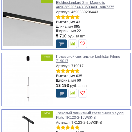
Elektrostandard Slim Magnetic
4690389206443 85034/01 a067375
Артикул: 4690389206443
Высота, мм
43
Длина, мм
895
Ширина, мм
22
5 710
руб.
за шт
Подвесной светильник Lightstar Pilone
NEW
719017
Артикул: 719017
Высота, мм
635
Ширина, мм
60
13 193
руб.
за шт
Трековый магнитный светильник Maytoni
NEW
Plato TR123-2-15W3K-B
Артикул: TR123-2-15W3K-B