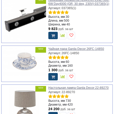
Линейный прожектор Arlight AR-LINE-500-
NEW
6W Day4000 (GR, 30 deg, 230V) 037365(1)
Артикул: 037365(1)
Высота, мм
30
Длина, мм
500
Ширина, мм
40
9 823
руб.
за шт
Чайная пара Garda Decor 26FC-14850
NEW
Артикул: 26FC-14850
Высота, мм
60
Диаметр, мм
160
1 300
руб.
за шт
Настольная лампа Garda Decor 22-89270
NEW
Артикул: 22-89270
Высота, мм
730
Диаметр, мм
420
24 200
руб.
за шт