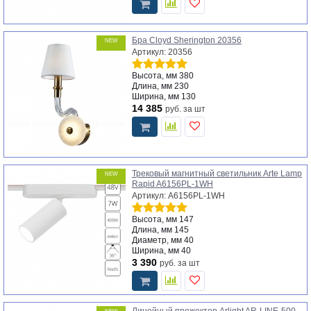
Бра Cloyd Sherington 20356
NEW
Артикул: 20356
Высота, мм
380
Длина, мм
230
Ширина, мм
130
14 385
руб.
за шт
Трековый магнитный светильник Arte Lamp
NEW
Rapid A6156PL-1WH
Артикул: A6156PL-1WH
Высота, мм
147
Длина, мм
145
Диаметр, мм
40
Ширина, мм
40
3 390
руб.
за шт