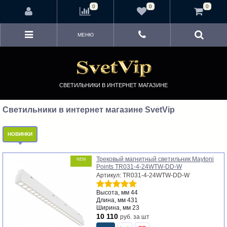
<
0
0
0
МЕНЮ
СВЕТИЛЬНИКИ В ИНТЕРНЕТ МАГАЗИНЕ
Светильники в интернет магазине SvetVip
НОВИНКИ
Трековый магнитный светильник Maytoni
NEW
Points TR031-4-24WTW-DD-W
Артикул: TR031-4-24WTW-DD-W
Высота, мм
44
Длина, мм
431
Ширина, мм
23
10 110
руб.
за шт