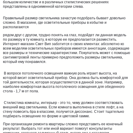
большом количестве и в различных стилистических решениях
представлены в одноименной категории слева.
Правильный размер светильника зачастую подобрать бывает довольно
сложно. В магазине, где осветительные приборы в избытке и
располагаются
рядом друг с другом, трудно понять на глаз, подойдет ли данная модель
по размеру в ту комнату, в которую ее предполагается разместить.
Интернет-магазин Свет Вип заботится о своих клиентах: абсолютно ко
всем моделям осветительных приборов имеются аннотации, содержащие
все размеры и технические характеристики. Покупатель может с помощью
сантиметровой ленты примерно предположить размеры светильника,
который ему понравился.
В вопросе потолочного освещения важную роль играет высота, на
которой висит осветительный прибор. Она должна быть комфортной для
той деятельности, которая осуществляется в данной зоне. Например,
наиболее комфортная высота потолочного освещения для обеденного
стола - 1,7 м от пола.
Стилистика комнаты, интерьер - это то, чему должен соответствовать
внешний вид светильника. Если комната выполнена в стиле лофт, а на
стену повесить бра в классике, получится диссонанс. Стоит тщательно
подбирать освещение по форме и цветовой гамме.
При организации ремонта квартиры сложно представить ее конечный
результат. Выбрать тот или иной вариант помогут консультанты