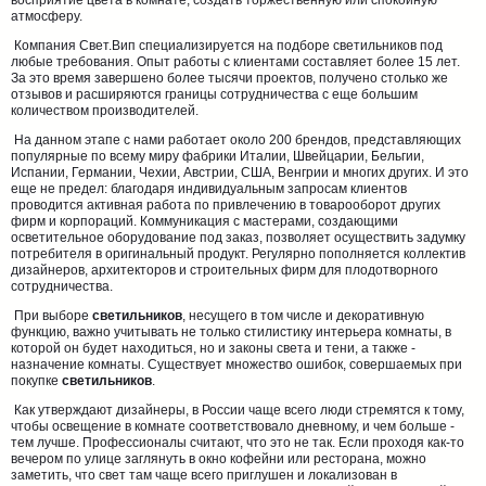
восприятие цвета в комнате, создать торжественную или спокойную
атмосферу.
Компания Свет.Вип специализируется на подборе светильников под
любые требования. Опыт работы с клиентами составляет более 15 лет.
За это время завершено более тысячи проектов, получено столько же
отзывов и расширяются границы сотрудничества с еще большим
количеством производителей.
На данном этапе с нами работает около 200 брендов, представляющих
популярные по всему миру фабрики Италии, Швейцарии, Бельгии,
Испании, Германии, Чехии, Австрии, США, Венгрии и многих других. И это
еще не предел: благодаря индивидуальным запросам клиентов
проводится активная работа по привлечению в товарооборот других
фирм и корпораций. Коммуникация с мастерами, создающими
осветительное оборудование под заказ, позволяет осуществить задумку
потребителя в оригинальный продукт. Регулярно пополняется коллектив
дизайнеров, архитекторов и строительных фирм для плодотворного
сотрудничества.
При выборе
светильников
, несущего в том числе и декоративную
функцию, важно учитывать не только стилистику интерьера комнаты, в
которой он будет находиться, но и законы света и тени, а также -
назначение комнаты. Существует множество ошибок, совершаемых при
покупке
светильников
.
Как утверждают дизайнеры, в России чаще всего люди стремятся к тому,
чтобы освещение в комнате соответствовало дневному, и чем больше -
тем лучше. Профессионалы считают, что это не так. Если проходя как-то
вечером по улице заглянуть в окно кофейни или ресторана, можно
заметить, что свет там чаще всего приглушен и локализован в