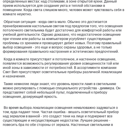
определенных местах: над столиками, в зоне открытой кухни. Данный
прием используется для создания уюта и теплой обстановки в
помещении. Когда света слишком много, человек может чувствовать себя в
комнате неуютно.
Обратная ситуация - когда света мало. Обычно это достигается
пренебрежением настольным светом под предлогом того, что освещения
потолочного светильника будет достаточно для комфортной работы или
учебной деятельности. Однако доказано, что недостаточное освещение
при чтении или работы за компьютером усугубляет существующие
проблемы со зрением и провоцирует дебют новых. Поэтому правильный
выбор освещения - это еще и вопрос охраны здоровья, а не только
формирования правильного настроения и эстетических предпочтений.
Когда в комнате присутствует и потолочное, и настенное освещение,
появляется возможность регулирования уровня освещенности той или
иной зоны в зависимости от потребностей. В ассортименте компании
Свет Вип присутствуют осветительные приборы различной локализации
и назначения.
Также немногие люди знают, что уровень яркости ламп в светильнике
можно регулировать с помощью специального устройства - диммера. Он
представляет собой небольшой пульт, подключенный к прибору
освещения, дозирующий яркость.
Во время выбора локализации освещения немаловажно задуматься о
том, куда падают тени. Частая ошибка - вешать осветительный прибор
над зеркалом в ванной - это создаст тени на лице и подчеркнет все
существующие и несуществующие недостатки. Лучшее решение -
повесить бра по обе стороны от зеркала. Настенные светильники в