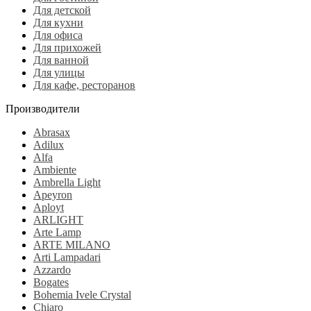
Для детской
Для кухни
Для офиса
Для прихожей
Для ванной
Для улицы
Для кафе, ресторанов
Производители
Abrasax
Adilux
Alfa
Ambiente
Ambrella Light
Apeyron
Aployt
ARLIGHT
Arte Lamp
ARTE MILANO
Arti Lampadari
Azzardo
Bogates
Bohemia Ivele Crystal
Chiaro