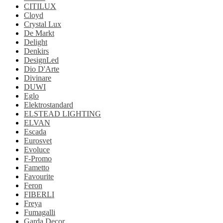
CITILUX
Cloyd
Crystal Lux
De Markt
Delight
Denkirs
DesignLed
Dio D'Arte
Divinare
DUWI
Eglo
Elektrostandard
ELSTEAD LIGHTING
ELVAN
Escada
Eurosvet
Evoluce
F-Promo
Fametto
Favourite
Feron
FIBERLI
Freya
Fumagalli
Garda Decor