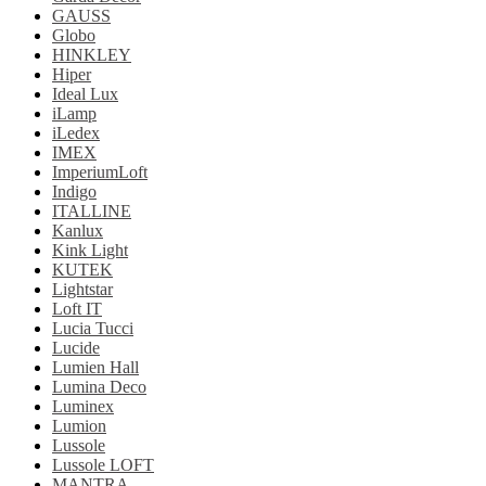
GAUSS
Globo
HINKLEY
Hiper
Ideal Lux
iLamp
iLedex
IMEX
ImperiumLoft
Indigo
ITALLINE
Kanlux
Kink Light
KUTEK
Lightstar
Loft IT
Lucia Tucci
Lucide
Lumien Hall
Lumina Deco
Luminex
Lumion
Lussole
Lussole LOFT
MANTRA