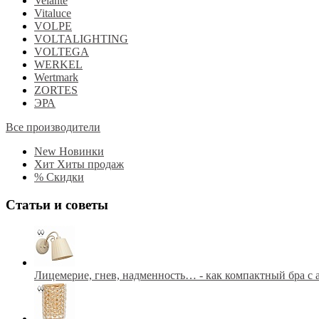
Velante
Vitaluce
VOLPE
VOLTALIGHTING
VOLTEGA
WERKEL
Wertmark
ZORTES
ЭРА
Все производители
New
Новинки
Хит
Хиты продаж
%
Скидки
Статьи и советы
Лицемерие, гнев, надменность… - как компактный бра с 