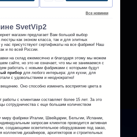
Все новинки
ине SvetVip2
тернет магазин предлагает Вам большой выбор
 люстры как эконом класса, так и для элитных
 у нас присутствуют сертификаты на все фабрики! Наш
ак и по всей России.
авки на склад ежемесячно и благодаря этому мы можем
ем сайте, но это не означает, что мы не занимаемся с
удем работать с новыми фабриками с которыми будут
ный прибор
для любого интерьера: для кухни, для
ботали с удовольствием и неоднократно!
свещению. Оно способно изменить восприятие цвета в
работы с клиентами составляет более 15 лет. За это
ницы сотрудничества с еще большим количеством
 миру фабрики Италии, Швейцарии, Бельгии, Испании,
 индивидуальным запросам клиентов проводится активная
ми, создающими осветительное оборудование под заказ,
я коллектив дизайнеров, архитекторов и строительных