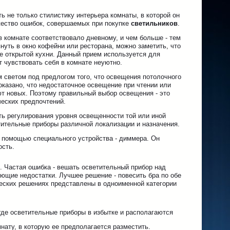
ь не только стилистику интерьера комнаты, в которой он
ожество ошибок, совершаемых при покупке
светильников
.
 комнате соответствовало дневному, и чем больше - тем
нуть в окно кофейни или ресторана, можно заметить, что
не открытой кухни. Данный прием используется для
т чувствовать себя в комнате неуютно.
 светом под предлогом того, что освещения потолочного
казано, что недостаточное освещение при чтении или
т новых. Поэтому правильный выбор освещения - это
ческих предпочтений.
ть регулирования уровня освещенности той или иной
тительные приборы различной локализации и назначения.
с помощью специального устройства - диммера. Он
ость.
 Частая ошибка - вешать осветительный прибор над
ующие недостатки. Лучшее решение - повесить бра по обе
ческих решениях представлены в одноименной категории
где осветительные приборы в избытке и располагаются
мнату, в которую ее предполагается разместить.