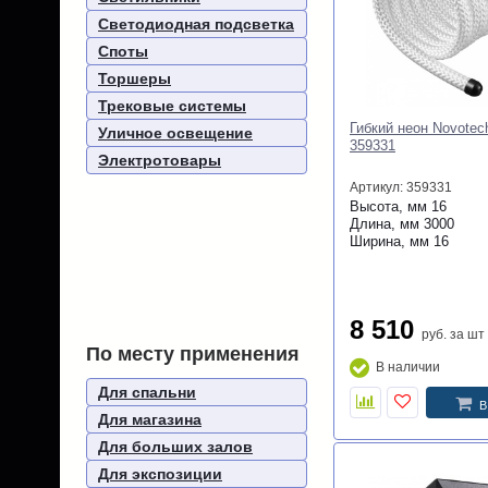
Светодиодная подсветка
Споты
Торшеры
Трековые системы
Гибкий неон Novote
Уличное освещение
359331
Электротовары
Артикул: 359331
Высота, мм
16
Длина, мм
3000
Ширина, мм
16
8 510
руб.
за шт
По месту применения
В наличии
Для спальни
В
Для магазина
Для больших залов
Для экспозиции