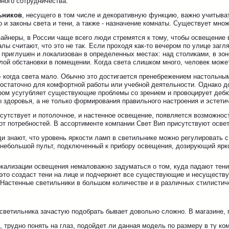
ного сотрудничества.
ьников
, несущего в том числе и декоративную функцию, важно учитыват
о и законы света и тени, а также - назначение комнаты. Существует мн
йнеры, в России чаще всего люди стремятся к тому, чтобы освещение в
ы считают, что это не так. Если проходя как-то вечером по улице загля
 приглушен и локализован в определенных местах: над столиками, в зо
лой обстановки в помещении. Когда света слишком много, человек може
 когда света мало. Обычно это достигается пренебрежением настольным
остаточно для комфортной работы или учебной деятельности. Однако до
ром усугубляет существующие проблемы со зрением и провоцирует дебю
 здоровья, а не только формирования правильного настроения и эстети
сутствует и потолочное, и настенное освещение, появляется возможнос
от потребностей. В ассортименте компании Свет Вип присутствуют осве
и знают, что уровень яркости ламп в светильнике можно регулировать 
 небольшой пульт, подключенный к прибору освещения, дозирующий ярк
кализации освещения немаловажно задуматься о том, куда падают тени.
 это создаст тени на лице и подчеркнет все существующие и несуществ
. Настенные светильники в большом количестве и в различных стилисти
светильника зачастую подобрать бывает довольно сложно. В магазине, 
, трудно понять на глаз, подойдет ли данная модель по размеру в ту ко