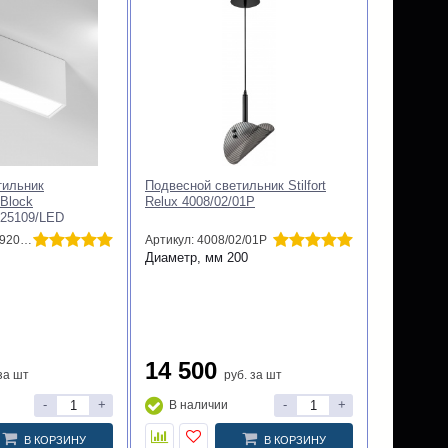
тильник
Подвесной светильник Stilfort
 Block
Relux 4008/02/01P
 25109/LED
Артикул: 4690389205866
Артикул: 4008/02/01P
Диаметр, мм
200
14 500
за шт
руб.
за шт
-
+
-
+
В наличии
В КОРЗИНУ
В КОРЗИНУ