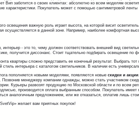
вет Вип заботится о своих клиентах: абсолютно ко всем моделям освет
кие характеристики. Покупатель может с помощью сантиметровой ленты
ого освещения важную роль играет высота, на которой висит осветител
ая осуществляется в данной зоне. Например, наиболее комфортная высо
 интерьер - это то, чему должен соответствовать внешний вид светильн
сике, получится диссонанс. Стоит тщательно подбирать освещение по ф
онта квартиры сложно представить ее конечный результат. Выбрать тот 
й стиль интерьера с каталогом светильников. В наличии есть универса
алога пополняется новыми моделями, появляются новые
скидки и акции
. Позвонив менеджеру компании однажды, можно стать участником скидк
тории. Курьеры развозят продукцию по Московской области и по всем р
одписью, производится оплата выбранным способом. Покупатель имеет п
ться аналогичным предложением, или же отказаться, оплатив лишь стои
SvetVip» желает вам приятных покупок!