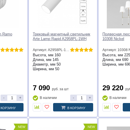
ch Ramo
Трековый магнитный светильник
Подвесная люст
Arte Lamp Rapid A2958PL-1WH
10308 Nickel
Артикул: A2958PL-1WH
Артикул: 10308 N
Высота, мм
160
Высота, мм
22
Длина, мм
145
Длина, мм
690
Диаметр, мм
50
Ширина, мм
69
Ширина, мм
50
7 090
29 220
руб.
за шт
ру
-
+
-
+
В наличии
В наличии
 КОРЗИНУ
В КОРЗИНУ
NEW
NEW