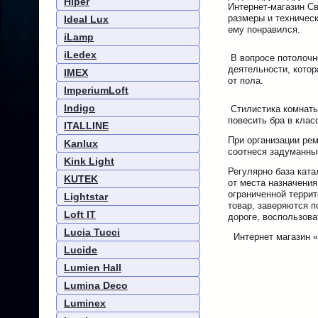
Hiper
Интернет-магазин С
размеры и техничес
Ideal Lux
ему понравился.
iLamp
iLedex
В вопросе потолочн
деятельности, котор
IMEX
от пола.
ImperiumLoft
Indigo
Стилистика комнаты,
повесить бра в клас
ITALLINE
При организации рем
Kanlux
соотнеся задуманны
Kink Light
Регулярно база кат
KUTEK
от места назначения
ограниченной терри
Lightstar
товар, заверяются п
Loft IT
дороге, воспользова
Lucia Tucci
Интернет магазин «
Lucide
Lumien Hall
Lumina Deco
Luminex