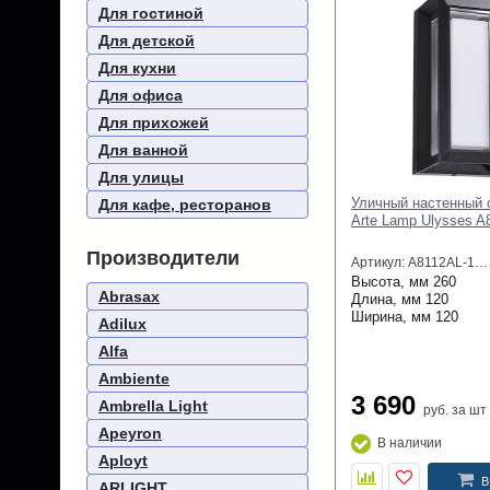
Для гостиной
Для детской
Для кухни
Для офиса
Для прихожей
Для ванной
Для улицы
Уличный настенный 
Для кафе, ресторанов
Arte Lamp Ulysses 
Производители
Артикул: A8112AL-1BK
Высота, мм
260
Abrasax
Длина, мм
120
Ширина, мм
120
Adilux
Alfa
Ambiente
3 690
Ambrella Light
руб.
за шт
Apeyron
В наличии
Aployt
В
ARLIGHT