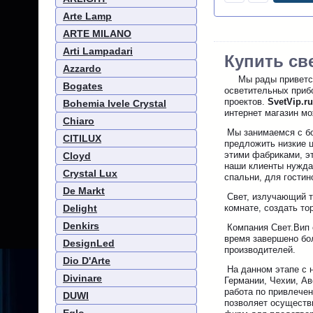
Arte Lamp
ARTE MILANO
Arti Lampadari
Купить св
Azzardo
Мы рады приветств
Bogates
осветительных прибо
проектов.
SvetVip.r
Bohemia Ivele Crystal
интернет магазин м
Chiaro
Мы занимаемся с бо
CITILUX
предложить низкие ц
этими фабриками, эт
Cloyd
наши клиенты нужда
Crystal Lux
спальни, для гостин
De Markt
Свет, излучающий т
Delight
комнате, создать т
Denkirs
Компания Свет.Вип с
время завершено бо
DesignLed
производителей.
Dio D'Arte
На данном этапе с 
Divinare
Германии, Чехии, Ав
работа по привлече
DUWI
позволяет осуществи