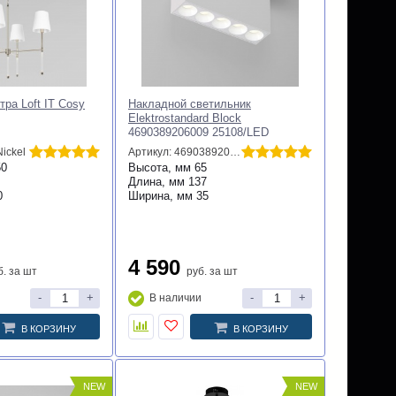
ра Loft IT Cosy
Накладной светильник
Elektrostandard Block
4690389206009 25108/LED
a066992
ickel
Артикул: 4690389206009
50
Высота, мм
65
Длина, мм
137
0
Ширина, мм
35
4 590
б.
за шт
руб.
за шт
-
+
-
+
В наличии
В КОРЗИНУ
В КОРЗИНУ
NEW
NEW