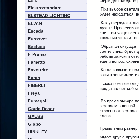
Eglo
фирм для плодотвор
Elektrostandard
При выборе
светил
будет находиться, н
ELSTEAD LIGHTING
Как утверждают диза
ELVAN
лучше. Профессионал
Escada
свет там чаще всего
создания уюта и теп
Eurosvet
Evoluce
Обратная ситуация -
светильника будет д
F-Promo
работы за компьюте
еще и вопрос охраны
Fametto
Favourite
Когда в комнате при
зоны в зависимости 
Feron
Также немногие люд
FIBERLI
представляет собой
Freya
Fumagalli
Во время выбора ло
зеркалом в ванной -
Garda Decor
стороны от зеркала
слева.
GAUSS
Globo
Правильный размер 
HINKLEY
рядом друг с другом