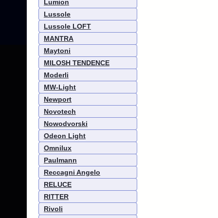
Lumion
Lussole
Lussole LOFT
MANTRA
Maytoni
MILOSH TENDENCE
Moderli
MW-Light
Newport
Novotech
Nowodvorski
Odeon Light
Omnilux
Paulmann
Reccagni Angelo
RELUCE
RITTER
Rivoli