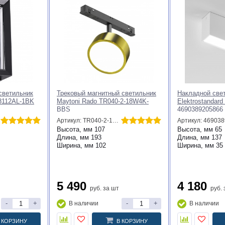
светильник
Трековый магнитный светильник
Накладной све
A8112AL-1BK
Maytoni Rado TR040-2-18W4K-
Elektrostandard
BBS
4690389205866
a066995
Артикул: TR040-2-18W4K-BBS
Высота, мм
107
Высота, мм
65
Длина, мм
193
Длина, мм
137
Ширина, мм
102
Ширина, мм
35
5 490
4 180
руб.
за шт
руб.
-
+
-
+
В наличии
В наличии
 КОРЗИНУ
В КОРЗИНУ