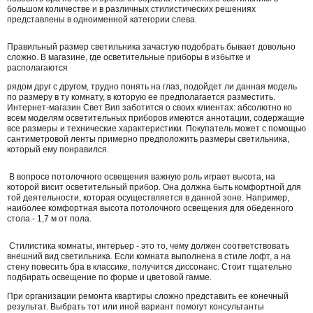
большом количестве и в различных стилистических решениях
представлены в одноименной категории слева.
Правильный размер светильника зачастую подобрать бывает довольно
сложно. В магазине, где осветительные приборы в избытке и
располагаются
рядом друг с другом, трудно понять на глаз, подойдет ли данная модель
по размеру в ту комнату, в которую ее предполагается разместить.
Интернет-магазин Свет Вип заботится о своих клиентах: абсолютно ко
всем моделям осветительных приборов имеются аннотации, содержащие
все размеры и технические характеристики. Покупатель может с помощью
сантиметровой ленты примерно предположить размеры светильника,
который ему понравился.
В вопросе потолочного освещения важную роль играет высота, на
которой висит осветительный прибор. Она должна быть комфортной для
той деятельности, которая осуществляется в данной зоне. Например,
наиболее комфортная высота потолочного освещения для обеденного
стола - 1,7 м от пола.
Стилистика комнаты, интерьер - это то, чему должен соответствовать
внешний вид светильника. Если комната выполнена в стиле лофт, а на
стену повесить бра в классике, получится диссонанс. Стоит тщательно
подбирать освещение по форме и цветовой гамме.
При организации ремонта квартиры сложно представить ее конечный
результат. Выбрать тот или иной вариант помогут консультанты