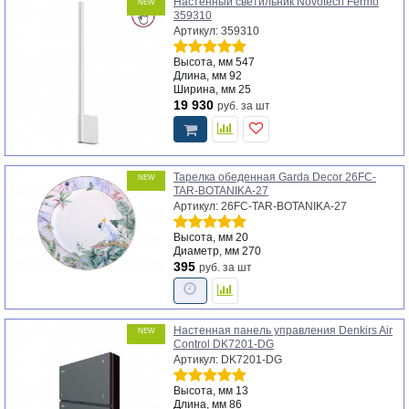
Настенный светильник Novotech Fermo
NEW
359310
Артикул: 359310
Высота, мм
547
Длина, мм
92
Ширина, мм
25
19 930
руб.
за шт
Тарелка обеденная Garda Decor 26FC-
NEW
TAR-BOTANIKA-27
Артикул: 26FC-TAR-BOTANIKA-27
Высота, мм
20
Диаметр, мм
270
395
руб.
за шт
Настенная панель управления Denkirs Air
NEW
Control DK7201-DG
Артикул: DK7201-DG
Высота, мм
13
Длина, мм
86