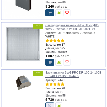
Ширина, мм
86
8 240
руб.
за шт
Светодиодная панель Volpe ULP-Q105
NEW
6060-72W/4000K WHITE UL-00011761
Артикул: ULP-Q105 6060-72W/4000K
WHITE
Высота, мм
17
Длина, мм
595
Ширина, мм
595
1 507
руб.
за шт
Блок питания SWG PRO DR-100-24 100Вт
NEW
DC24В 4.2А IP20 024485
Артикул: 24485
Высота, мм
70
Длина, мм
90
Ширина, мм
58
5 730
руб.
за шт