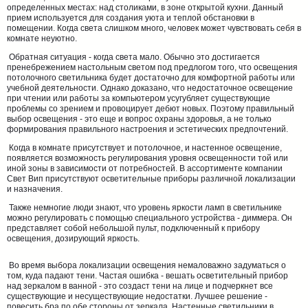
определенных местах: над столиками, в зоне открытой кухни. Данный
прием используется для создания уюта и теплой обстановки в
помещении. Когда света слишком много, человек может чувствовать себя в
комнате неуютно.
Обратная ситуация - когда света мало. Обычно это достигается
пренебрежением настольным светом под предлогом того, что освещения
потолочного светильника будет достаточно для комфортной работы или
учебной деятельности. Однако доказано, что недостаточное освещение
при чтении или работы за компьютером усугубляет существующие
проблемы со зрением и провоцирует дебют новых. Поэтому правильный
выбор освещения - это еще и вопрос охраны здоровья, а не только
формирования правильного настроения и эстетических предпочтений.
Когда в комнате присутствует и потолочное, и настенное освещение,
появляется возможность регулирования уровня освещенности той или
иной зоны в зависимости от потребностей. В ассортименте компании
Свет Вип присутствуют осветительные приборы различной локализации
и назначения.
Также немногие люди знают, что уровень яркости ламп в светильнике
можно регулировать с помощью специального устройства - диммера. Он
представляет собой небольшой пульт, подключенный к прибору
освещения, дозирующий яркость.
Во время выбора локализации освещения немаловажно задуматься о
том, куда падают тени. Частая ошибка - вешать осветительный прибор
над зеркалом в ванной - это создаст тени на лице и подчеркнет все
существующие и несуществующие недостатки. Лучшее решение -
повесить бра по обе стороны от зеркала. Настенные светильники в