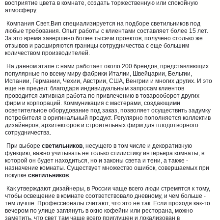
восприятие цвета в комнате, создать торжественную или спокойную
атмосферу.
Компания Свет.Вип специализируется на подборе светильников под
любые требования. Опыт работы с клиентами составляет более 15 лет.
За это время завершено более тысячи проектов, получено столько же
отзывов и расширяются границы сотрудничества с еще большим
количеством производителей.
На данном этапе с нами работает около 200 брендов, представляющих
популярные по всему миру фабрики Италии, Швейцарии, Бельгии,
Испании, Германии, Чехии, Австрии, США, Венгрии и многих других. И это
еще не предел: благодаря индивидуальным запросам клиентов
проводится активная работа по привлечению в товарооборот других
фирм и корпораций. Коммуникация с мастерами, создающими
осветительное оборудование под заказ, позволяет осуществить задумку
потребителя в оригинальный продукт. Регулярно пополняется коллектив
дизайнеров, архитекторов и строительных фирм для плодотворного
сотрудничества.
При выборе
светильников
, несущего в том числе и декоративную
функцию, важно учитывать не только стилистику интерьера комнаты, в
которой он будет находиться, но и законы света и тени, а также -
назначение комнаты. Существует множество ошибок, совершаемых при
покупке
светильников
.
Как утверждают дизайнеры, в России чаще всего люди стремятся к тому,
чтобы освещение в комнате соответствовало дневному, и чем больше -
тем лучше. Профессионалы считают, что это не так. Если проходя как-то
вечером по улице заглянуть в окно кофейни или ресторана, можно
заметить, что свет там чаще всего приглушен и локализован в