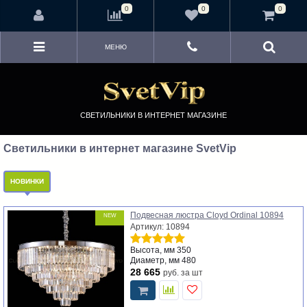
<
0
0
0
МЕНЮ
СВЕТИЛЬНИКИ В ИНТЕРНЕТ МАГАЗИНЕ
Светильники в интернет магазине SvetVip
НОВИНКИ
Подвесная люстра Cloyd Ordinal 10894
NEW
Артикул: 10894
Высота, мм
350
Диаметр, мм
480
28 665
руб.
за шт