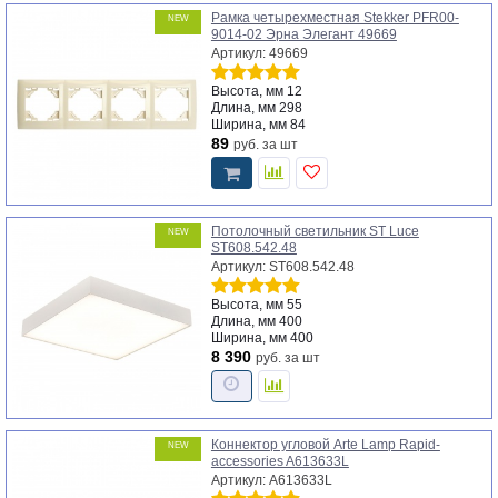
Рамка четырехместная Stekker PFR00-
NEW
9014-02 Эрна Элегант 49669
Артикул: 49669
Высота, мм
12
Длина, мм
298
Ширина, мм
84
89
руб.
за шт
Потолочный светильник ST Luce
NEW
ST608.542.48
Артикул: ST608.542.48
Высота, мм
55
Длина, мм
400
Ширина, мм
400
8 390
руб.
за шт
Коннектор угловой Arte Lamp Rapid-
NEW
accessories A613633L
Артикул: A613633L