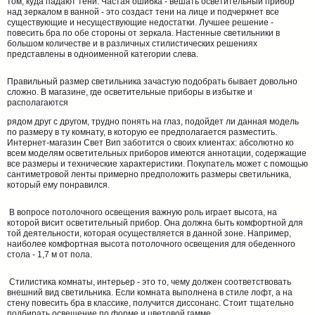
том, куда падают тени. Частая ошибка - вешать осветительный прибор
над зеркалом в ванной - это создаст тени на лице и подчеркнет все
существующие и несуществующие недостатки. Лучшее решение -
повесить бра по обе стороны от зеркала. Настенные светильники в
большом количестве и в различных стилистических решениях
представлены в одноименной категории слева.
Правильный размер светильника зачастую подобрать бывает довольно
сложно. В магазине, где осветительные приборы в избытке и
располагаются
рядом друг с другом, трудно понять на глаз, подойдет ли данная модель
по размеру в ту комнату, в которую ее предполагается разместить.
Интернет-магазин Свет Вип заботится о своих клиентах: абсолютно ко
всем моделям осветительных приборов имеются аннотации, содержащие
все размеры и технические характеристики. Покупатель может с помощью
сантиметровой ленты примерно предположить размеры светильника,
который ему понравился.
В вопросе потолочного освещения важную роль играет высота, на
которой висит осветительный прибор. Она должна быть комфортной для
той деятельности, которая осуществляется в данной зоне. Например,
наиболее комфортная высота потолочного освещения для обеденного
стола - 1,7 м от пола.
Стилистика комнаты, интерьер - это то, чему должен соответствовать
внешний вид светильника. Если комната выполнена в стиле лофт, а на
стену повесить бра в классике, получится диссонанс. Стоит тщательно
подбирать освещение по форме и цветовой гамме.