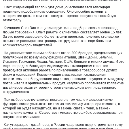
Свет, излучающий тепло и уют дома, обеспечивается благодаря
правильно подобранному освещению. Оно способно изменить
восприятие цвета в комнате, создать торжественную или спокойную
атмосферу.
Компания Свет.Вип специализируется на подборе светильников под
любые требования. Опыт работы с клиентами составляет более 15 лет.
За это время завершено более тысячи проектов, получено столько же
отзывов и расширяются границы сотрудничества с еще большим
количеством производителей.
На данном этапе с нами работает около 200 брендов, представляющих
популярные по всему миру фабрики Италии, Швейцарии, Бельгии,
Испании, Германии, Чехии, Австрии, США, Венгрии и многих других. И это
еще не предел: благодаря индивидуальным запросам клиентов
проводится активная работа по привлечению в товарооборот других
фирм и корпораций. Коммуникация с мастерами, создающими
осветительное оборудование под заказ, позволяет осуществить задумку
потребителя в оригинальный продукт. Регулярно пополняется коллектив
дизайнеров, архитекторов и строительных фирм для плодотворного
сотрудничества.
При выборе
светильников
, несущего в том числе и декоративную
функцию, важно учитывать не только стилистику интерьера комнаты, в
которой он будет находиться, но и законы света и тени, а также -
назначение комнаты. Существует множество ошибок, совершаемых при
покупке
светильников
.
Как утверждают дизайнеры, в России чаще всего люди стремятся к тому,