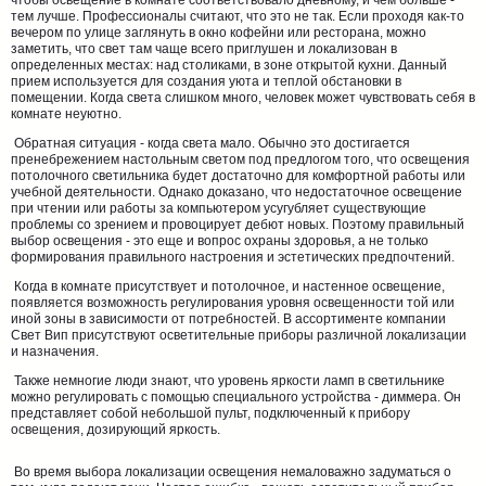
чтобы освещение в комнате соответствовало дневному, и чем больше -
тем лучше. Профессионалы считают, что это не так. Если проходя как-то
вечером по улице заглянуть в окно кофейни или ресторана, можно
заметить, что свет там чаще всего приглушен и локализован в
определенных местах: над столиками, в зоне открытой кухни. Данный
прием используется для создания уюта и теплой обстановки в
помещении. Когда света слишком много, человек может чувствовать себя в
комнате неуютно.
Обратная ситуация - когда света мало. Обычно это достигается
пренебрежением настольным светом под предлогом того, что освещения
потолочного светильника будет достаточно для комфортной работы или
учебной деятельности. Однако доказано, что недостаточное освещение
при чтении или работы за компьютером усугубляет существующие
проблемы со зрением и провоцирует дебют новых. Поэтому правильный
выбор освещения - это еще и вопрос охраны здоровья, а не только
формирования правильного настроения и эстетических предпочтений.
Когда в комнате присутствует и потолочное, и настенное освещение,
появляется возможность регулирования уровня освещенности той или
иной зоны в зависимости от потребностей. В ассортименте компании
Свет Вип присутствуют осветительные приборы различной локализации
и назначения.
Также немногие люди знают, что уровень яркости ламп в светильнике
можно регулировать с помощью специального устройства - диммера. Он
представляет собой небольшой пульт, подключенный к прибору
освещения, дозирующий яркость.
Во время выбора локализации освещения немаловажно задуматься о