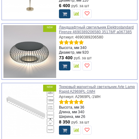
Диаметр, мм
110
6 400
руб.
за шт
Ландшафтный светильник Elektrostandard
NEW
Firenze 4690389206580 35178/F a067385
Артикул: 4690389206580
Высота, мм
340
Диаметр, мм
920
73 400
руб.
за шт
Трековый магнитный светильник Arte Lamp
NEW
Rapid A2969PL-1WH
Артикул: A2969PL-1WH
Высота, мм
36
Длина, мм
340
Ширина, мм
26
8 350
руб.
за шт