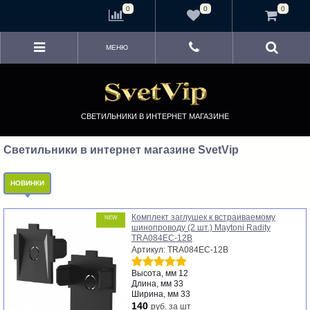
<
0
0
0
МЕНЮ
СВЕТИЛЬНИКИ В ИНТЕРНЕТ МАГАЗИНЕ
Светильники в интернет магазине SvetVip
НОВИНКИ
Комплект заглушек к встраиваемому
NEW
шинопроводу (2 шт.) Maytoni Radity
TRA084EC-12B
Артикул: TRA084EC-12B
Высота, мм
12
Длина, мм
33
Ширина, мм
33
140
руб.
за шт