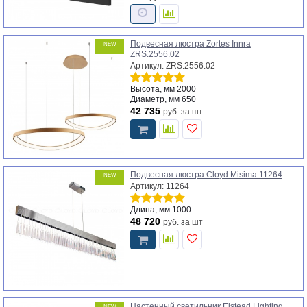
Подвесная люстра Zortes Innra
NEW
ZRS.2556.02
Артикул: ZRS.2556.02
Высота, мм
2000
Диаметр, мм
650
42 735
руб.
за шт
Подвесная люстра Cloyd Misima 11264
NEW
Артикул: 11264
Длина, мм
1000
48 720
руб.
за шт
Настенный светильник Elstead Lighting
NEW