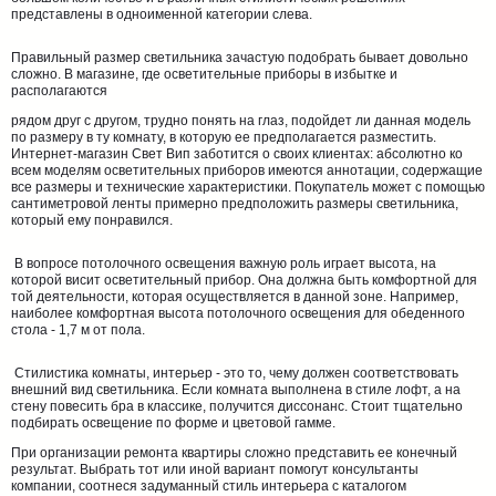
представлены в одноименной категории слева.
Правильный размер светильника зачастую подобрать бывает довольно
сложно. В магазине, где осветительные приборы в избытке и
располагаются
рядом друг с другом, трудно понять на глаз, подойдет ли данная модель
по размеру в ту комнату, в которую ее предполагается разместить.
Интернет-магазин Свет Вип заботится о своих клиентах: абсолютно ко
всем моделям осветительных приборов имеются аннотации, содержащие
все размеры и технические характеристики. Покупатель может с помощью
сантиметровой ленты примерно предположить размеры светильника,
который ему понравился.
В вопросе потолочного освещения важную роль играет высота, на
которой висит осветительный прибор. Она должна быть комфортной для
той деятельности, которая осуществляется в данной зоне. Например,
наиболее комфортная высота потолочного освещения для обеденного
стола - 1,7 м от пола.
Стилистика комнаты, интерьер - это то, чему должен соответствовать
внешний вид светильника. Если комната выполнена в стиле лофт, а на
стену повесить бра в классике, получится диссонанс. Стоит тщательно
подбирать освещение по форме и цветовой гамме.
При организации ремонта квартиры сложно представить ее конечный
результат. Выбрать тот или иной вариант помогут консультанты
компании, соотнеся задуманный стиль интерьера с каталогом