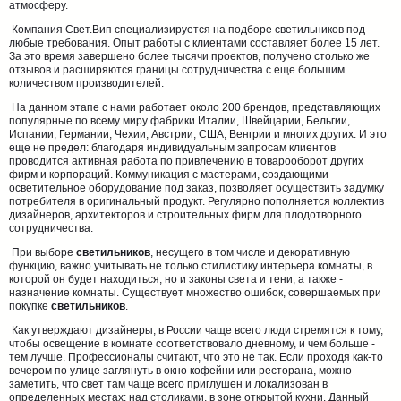
атмосферу.
Компания Свет.Вип специализируется на подборе светильников под
любые требования. Опыт работы с клиентами составляет более 15 лет.
За это время завершено более тысячи проектов, получено столько же
отзывов и расширяются границы сотрудничества с еще большим
количеством производителей.
На данном этапе с нами работает около 200 брендов, представляющих
популярные по всему миру фабрики Италии, Швейцарии, Бельгии,
Испании, Германии, Чехии, Австрии, США, Венгрии и многих других. И это
еще не предел: благодаря индивидуальным запросам клиентов
проводится активная работа по привлечению в товарооборот других
фирм и корпораций. Коммуникация с мастерами, создающими
осветительное оборудование под заказ, позволяет осуществить задумку
потребителя в оригинальный продукт. Регулярно пополняется коллектив
дизайнеров, архитекторов и строительных фирм для плодотворного
сотрудничества.
При выборе
светильников
, несущего в том числе и декоративную
функцию, важно учитывать не только стилистику интерьера комнаты, в
которой он будет находиться, но и законы света и тени, а также -
назначение комнаты. Существует множество ошибок, совершаемых при
покупке
светильников
.
Как утверждают дизайнеры, в России чаще всего люди стремятся к тому,
чтобы освещение в комнате соответствовало дневному, и чем больше -
тем лучше. Профессионалы считают, что это не так. Если проходя как-то
вечером по улице заглянуть в окно кофейни или ресторана, можно
заметить, что свет там чаще всего приглушен и локализован в
определенных местах: над столиками, в зоне открытой кухни. Данный