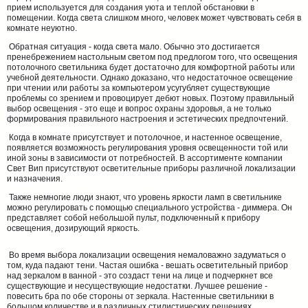
прием используется для создания уюта и теплой обстановки в
помещении. Когда света слишком много, человек может чувствовать себя в
комнате неуютно.
Обратная ситуация - когда света мало. Обычно это достигается
пренебрежением настольным светом под предлогом того, что освещения
потолочного светильника будет достаточно для комфортной работы или
учебной деятельности. Однако доказано, что недостаточное освещение
при чтении или работы за компьютером усугубляет существующие
проблемы со зрением и провоцирует дебют новых. Поэтому правильный
выбор освещения - это еще и вопрос охраны здоровья, а не только
формирования правильного настроения и эстетических предпочтений.
Когда в комнате присутствует и потолочное, и настенное освещение,
появляется возможность регулирования уровня освещенности той или
иной зоны в зависимости от потребностей. В ассортименте компании
Свет Вип присутствуют осветительные приборы различной локализации
и назначения.
Также немногие люди знают, что уровень яркости ламп в светильнике
можно регулировать с помощью специального устройства - диммера. Он
представляет собой небольшой пульт, подключенный к прибору
освещения, дозирующий яркость.
Во время выбора локализации освещения немаловажно задуматься о
том, куда падают тени. Частая ошибка - вешать осветительный прибор
над зеркалом в ванной - это создаст тени на лице и подчеркнет все
существующие и несуществующие недостатки. Лучшее решение -
повесить бра по обе стороны от зеркала. Настенные светильники в
большом количестве и в различных стилистических решениях