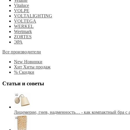
Velante
Vitaluce
VOLPE
VOLTALIGHTING
VOLTEGA
WERKEL
Wertmark
ZORTES
ЭРА
Все производители
New
Новинки
Хит
Хиты продаж
%
Скидки
Статьи и советы
Лицемерие, гнев, надменность… - как компактный бра с 