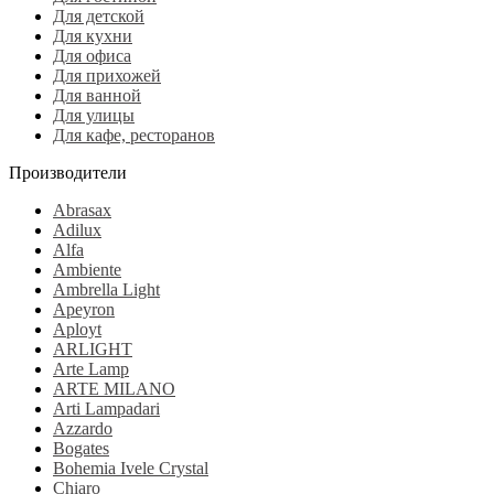
Для детской
Для кухни
Для офиса
Для прихожей
Для ванной
Для улицы
Для кафе, ресторанов
Производители
Abrasax
Adilux
Alfa
Ambiente
Ambrella Light
Apeyron
Aployt
ARLIGHT
Arte Lamp
ARTE MILANO
Arti Lampadari
Azzardo
Bogates
Bohemia Ivele Crystal
Chiaro