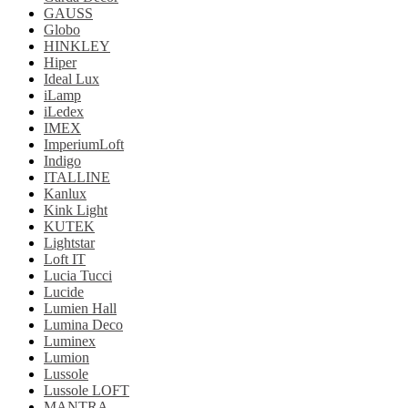
GAUSS
Globo
HINKLEY
Hiper
Ideal Lux
iLamp
iLedex
IMEX
ImperiumLoft
Indigo
ITALLINE
Kanlux
Kink Light
KUTEK
Lightstar
Loft IT
Lucia Tucci
Lucide
Lumien Hall
Lumina Deco
Luminex
Lumion
Lussole
Lussole LOFT
MANTRA