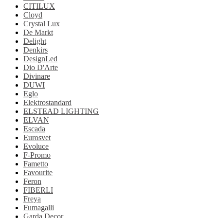
CITILUX
Cloyd
Crystal Lux
De Markt
Delight
Denkirs
DesignLed
Dio D'Arte
Divinare
DUWI
Eglo
Elektrostandard
ELSTEAD LIGHTING
ELVAN
Escada
Eurosvet
Evoluce
F-Promo
Fametto
Favourite
Feron
FIBERLI
Freya
Fumagalli
Garda Decor