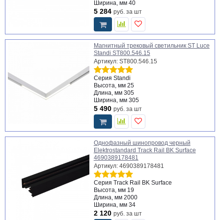
Ширина, мм
40
5 284
руб.
за шт
Магнитный трековый светильник ST Luce
Standi ST800.546.15
Артикул: ST800.546.15
Серия
Standi
Высота, мм
25
Длина, мм
305
Ширина, мм
305
5 490
руб.
за шт
Однофазный шинопровод черный
Elektrostandard Track Rail BK Surface
4690389178481
Артикул: 4690389178481
Серия
Track Rail BK Surface
Высота, мм
19
Длина, мм
2000
Ширина, мм
34
2 120
руб.
за шт