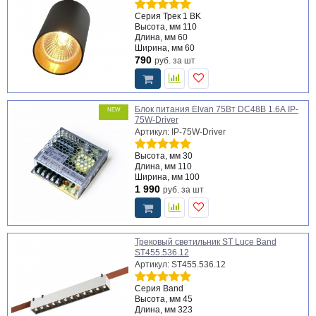
Серия
Трек 1 BK
Высота, мм
110
Длина, мм
60
Ширина, мм
60
790
руб.
за шт
Блок питания Elvan 75Вт DC48В 1.6А IP-
NEW
75W-Driver
Артикул: IP-75W-Driver
Высота, мм
30
Длина, мм
110
Ширина, мм
100
1 990
руб.
за шт
Трековый светильник ST Luce Band
ST455.536.12
Артикул: ST455.536.12
Серия
Band
Высота, мм
45
Длина, мм
323