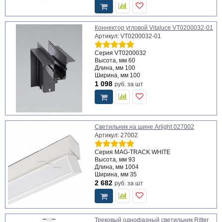
Коннектор угловой Vitaluce VT0200032-01
Артикул: VT0200032-01
Серия
VT0200032
Высота, мм
60
Длина, мм
100
Ширина, мм
100
1 098
руб.
за шт
Светильник на шине Arlight 027002
Артикул: 27002
Серия
MAG-TRACK WHITE
Высота, мм
93
Длина, мм
1004
Ширина, мм
35
2 682
руб.
за шт
Трековый однофазный светильник Ritter