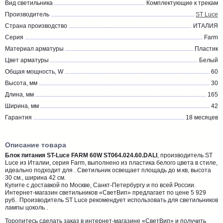
Вид светильника
Комплектующие к трекам
Производитель
ST Luce
Страна производство
ИТАЛИЯ
Серия
Farm
Материал арматуры
Пластик
Цвет арматуры
Белый
Общая мощность, W
60
Высота, мм
30
Длина, мм
165
Ширина, мм
42
Гарантия
18 месяцев
Описание товара
Блок питания ST-Luce FARM 60W ST064.024.60.DALI
, производитель ST
Luce из Италии, серия Farm, выполнено из пластика белого цвета в стиле,
идеально подходит для . Светильник освещает площадь до м.кв, высота
30 см., ширина 42 см.
Купите с доставкой по Москве, Санкт-Петербургу и по всей России.
Интернет-магазин светильников «СветВип» предлагает по цене 5 929
руб.. Производитель ST Luce рекомендует использовать для светильников
лампы цоколь .
Торопитесь сделать заказ в интернет-магазине «СветВип» и получить