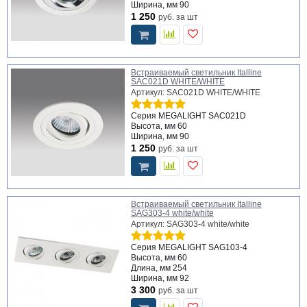
Ширина, мм
90
1 250
руб.
за шт
Встраиваемый светильник Italline
SAC021D WHITE/WHITE
Артикул: SAC021D WHITE/WHITE
Серия
MEGALIGHT SAC021D
Высота, мм
60
Ширина, мм
90
1 250
руб.
за шт
Встраиваемый светильник Italline
SAG303-4 white/white
Артикул: SAG303-4 white/white
Серия
MEGALIGHT SAG103-4
Высота, мм
60
Длина, мм
254
Ширина, мм
92
3 300
руб.
за шт