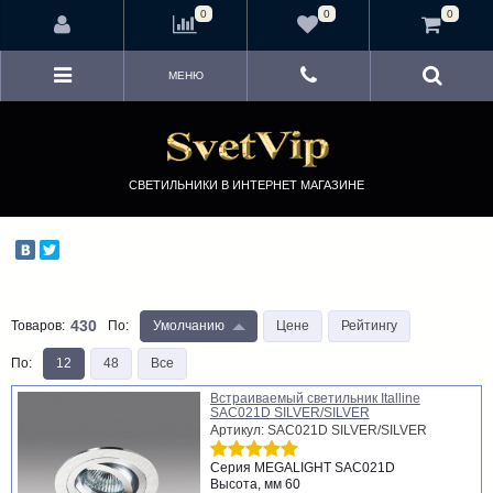
<
0
0
0
МЕНЮ
СВЕТИЛЬНИКИ В ИНТЕРНЕТ МАГАЗИНЕ
430
Товаров:
По
:
Умолчанию
Цене
Рейтингу
По
:
12
48
Все
Встраиваемый светильник Italline
SAC021D SILVER/SILVER
Артикул: SAC021D SILVER/SILVER
Серия
MEGALIGHT SAC021D
Высота, мм
60