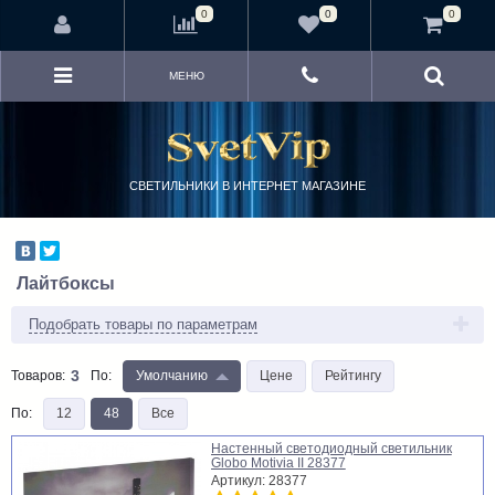
<
0
0
0
МЕНЮ
СВЕТИЛЬНИКИ В ИНТЕРНЕТ МАГАЗИНЕ
Лайтбоксы
Подобрать товары по параметрам
3
Товаров:
По
:
Умолчанию
Цене
Рейтингу
По
:
12
48
Все
Настенный светодиодный светильник
Globo Motivia II 28377
Артикул: 28377