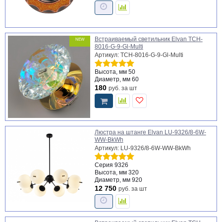
Встраиваемый светильник Elvan TCH-
NEW
8016-G-9-Gl-Multi
Артикул: TCH-8016-G-9-Gl-Multi
Высота, мм
50
Диаметр, мм
60
180
руб.
за шт
Люстра на штанге Elvan LU-9326/8-6W-
WW-BkWh
Артикул: LU-9326/8-6W-WW-BkWh
Серия
9326
Высота, мм
320
Диаметр, мм
920
12 750
руб.
за шт