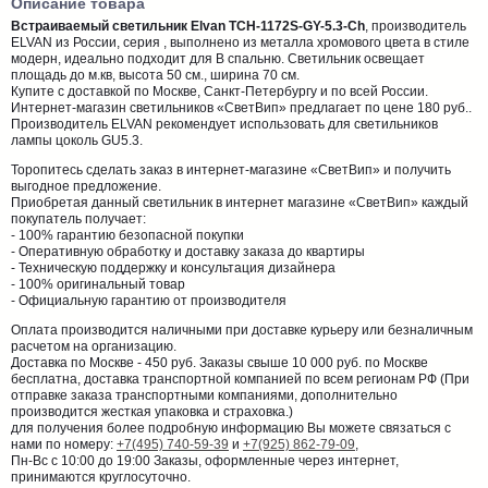
Описание товара
Встраиваемый светильник Elvan TCH-1172S-GY-5.3-Ch
, производитель
ELVAN из России, серия , выполнено из металла хромового цвета в стиле
модерн, идеально подходит для В спальню. Светильник освещает
площадь до м.кв, высота 50 см., ширина 70 см.
Купите с доставкой по Москве, Санкт-Петербургу и по всей России.
Интернет-магазин светильников «СветВип» предлагает по цене 180 руб..
Производитель ELVAN рекомендует использовать для светильников
лампы цоколь GU5.3.
Торопитесь сделать заказ в интернет-магазине «СветВип» и получить
выгодное предложение.
Приобретая данный светильник в интернет магазине «СветВип» каждый
покупатель получает:
- 100% гарантию безопасной покупки
- Оперативную обработку и доставку заказа до квартиры
- Техническую поддержку и консультация дизайнера
- 100% оригинальный товар
- Официальную гарантию от производителя
Оплата производится наличными при доставке курьеру или безналичным
расчетом на организацию.
Доставка по Москве - 450 руб. Заказы свыше 10 000 руб. по Москве
бесплатна, доставка транспортной компанией по всем регионам РФ (При
отправке заказа транспортными компаниями, дополнительно
производится жесткая упаковка и страховка.)
для получения более подробную информацию Вы можете связаться с
нами по номеру:
+7(495) 740-59-39
и
+7(925) 862-79-09
,
Пн-Вс с 10:00 до 19:00 Заказы, оформленные через интернет,
принимаются круглосуточно.