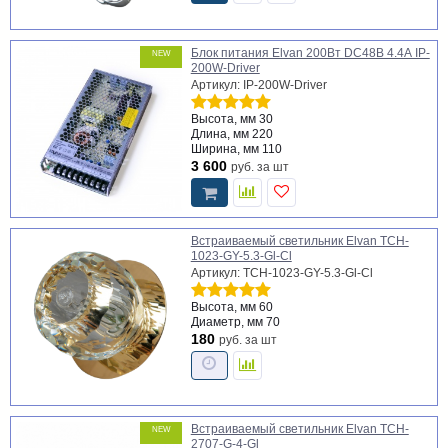
Блок питания Elvan 200Вт DC48В 4.4А IP-
NEW
200W-Driver
Артикул: IP-200W-Driver
Высота, мм
30
Длина, мм
220
Ширина, мм
110
3 600
руб.
за шт
Встраиваемый светильник Elvan TCH-
1023-GY-5.3-Gl-Cl
Артикул: TCH-1023-GY-5.3-Gl-Cl
Высота, мм
60
Диаметр, мм
70
180
руб.
за шт
Встраиваемый светильник Elvan TCH-
NEW
2707-G-4-Gl