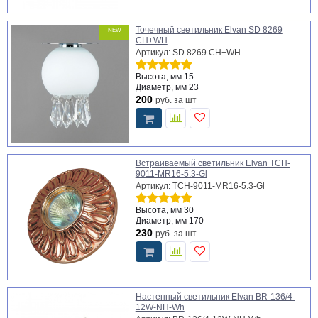
Точечный светильник Elvan SD 8269
NEW
CH+WH
Артикул: SD 8269 CH+WH
Высота, мм
15
Диаметр, мм
23
200
руб.
за шт
Встраиваемый светильник Elvan TCH-
9011-MR16-5.3-Gl
Артикул: TCH-9011-MR16-5.3-Gl
Высота, мм
30
Диаметр, мм
170
230
руб.
за шт
Настенный светильник Elvan BR-136/4-
12W-NH-Wh