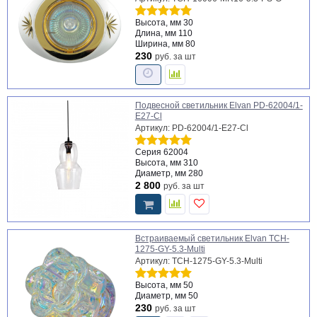
Высота, мм
30
Длина, мм
110
Ширина, мм
80
230
руб.
за шт
Подвесной светильник Elvan PD-62004/1-
E27-Cl
Артикул: PD-62004/1-E27-Cl
Серия
62004
Высота, мм
310
Диаметр, мм
280
2 800
руб.
за шт
Встраиваемый светильник Elvan TCH-
1275-GY-5.3-Multi
Артикул: TCH-1275-GY-5.3-Multi
Высота, мм
50
Диаметр, мм
50
230
руб.
за шт