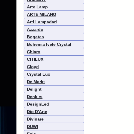
Arte Lamp
ARTE MILANO
Arti Lampadari
Azzardo
Bogates
Bohemia Ivele Crystal
Chiaro
CITILUX
Cloyd
Crystal Lux
De Markt
Delight
Denkirs
DesignLed
Dio D'Arte
Divinare
DUWI