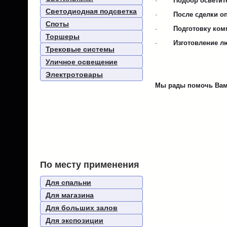
·
Подбор осветит
Светодиодная подсветка
·
После сделки о
Споты
·
Подготовку ком
Торшеры
·
Изготовление л
Трековые системы
Уличное освещение
Электротовары
Мы рады помочь Вам 
По месту применения
Для спальни
Для магазина
Для больших залов
Для экспозиции