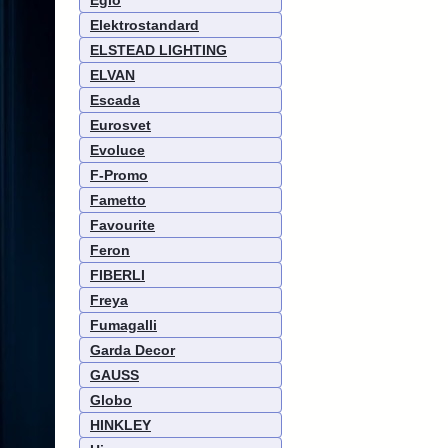
Eglo
Elektrostandard
ELSTEAD LIGHTING
ELVAN
Escada
Eurosvet
Evoluce
F-Promo
Fametto
Favourite
Feron
FIBERLI
Freya
Fumagalli
Garda Decor
GAUSS
Globo
HINKLEY