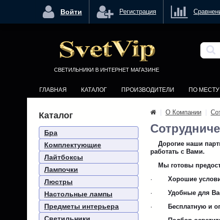
<
Войти
Регистрация
Сравнен
СВЕТИЛЬНИКИ В ИНТЕРНЕТ МАГАЗИНЕ
ГЛАВНАЯ
КАТАЛОГ
ПРОИЗВОДИТЕЛИ
ПО МЕСТ
|
О Компании
|
Со
Каталог
Сотрудниче
Бра
Дорогие наши партнё
Комплектующие
работать с Вами.
Лайтбоксы
Мы готовы предост
Лампочки
·
Хорошие услови
Люстры
·
Удобные для Ва
Настольные лампы
Предметы интерьера
·
Бесплатную и о
Светильники