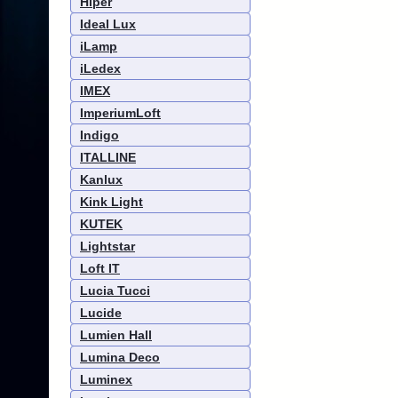
Hiper
Ideal Lux
iLamp
iLedex
IMEX
ImperiumLoft
Indigo
ITALLINE
Kanlux
Kink Light
KUTEK
Lightstar
Loft IT
Lucia Tucci
Lucide
Lumien Hall
Lumina Deco
Luminex