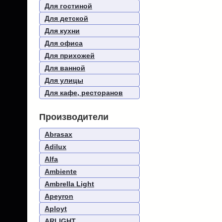
Для гостиной
Для детской
Для кухни
Для офиса
Для прихожей
Для ванной
Для улицы
Для кафе, ресторанов
Производители
Abrasax
Adilux
Alfa
Ambiente
Ambrella Light
Apeyron
Aployt
ARLIGHT