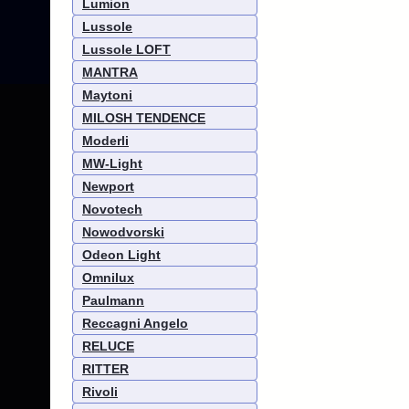
Lumion
Lussole
Lussole LOFT
MANTRA
Maytoni
MILOSH TENDENCE
Moderli
MW-Light
Newport
Novotech
Nowodvorski
Odeon Light
Omnilux
Paulmann
Reccagni Angelo
RELUCE
RITTER
Rivoli