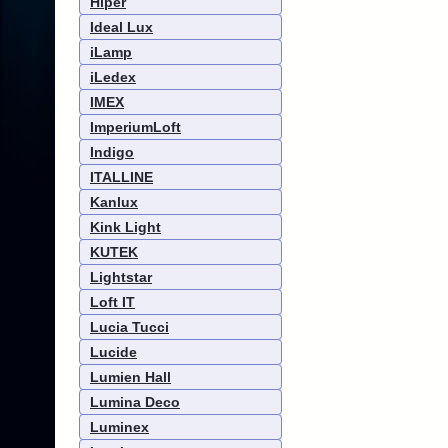
Hiper
Ideal Lux
iLamp
iLedex
IMEX
ImperiumLoft
Indigo
ITALLINE
Kanlux
Kink Light
KUTEK
Lightstar
Loft IT
Lucia Tucci
Lucide
Lumien Hall
Lumina Deco
Luminex