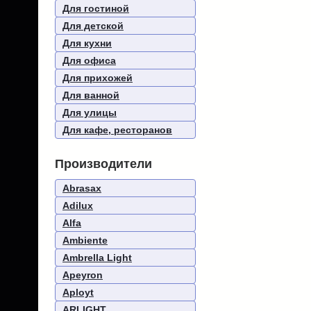
Для гостиной
Для детской
Для кухни
Для офиса
Для прихожей
Для ванной
Для улицы
Для кафе, ресторанов
Производители
Abrasax
Adilux
Alfa
Ambiente
Ambrella Light
Apeyron
Aployt
ARLIGHT