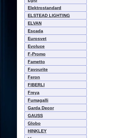
Eglo
Elektrostandard
ELSTEAD LIGHTING
ELVAN
Escada
Eurosvet
Evoluce
F-Promo
Fametto
Favourite
Feron
FIBERLI
Freya
Fumagalli
Garda Decor
GAUSS
Globo
HINKLEY