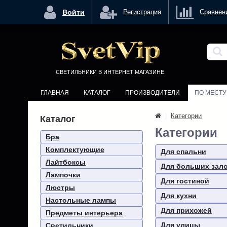
<
Войти
Регистрация
Сравнен
СВЕТИЛЬНИКИ В ИНТЕРНЕТ МАГАЗИНЕ
ГЛАВНАЯ
КАТАЛОГ
ПРОИЗВОДИТЕЛИ
ПО МЕСТ
|
Категории
Каталог
Категории
Бра
Комплектующие
Для спальни
Лайтбоксы
Для больших зал
Лампочки
Для гостиной
Люстры
Для кухни
Настольные лампы
Для прихожей
Предметы интерьера
Для улицы
Светильники