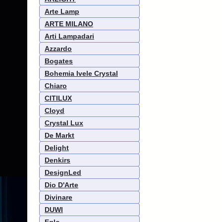
Arte Lamp
ARTE MILANO
Arti Lampadari
Azzardo
Bogates
Bohemia Ivele Crystal
Chiaro
CITILUX
Cloyd
Crystal Lux
De Markt
Delight
Denkirs
DesignLed
Dio D'Arte
Divinare
DUWI