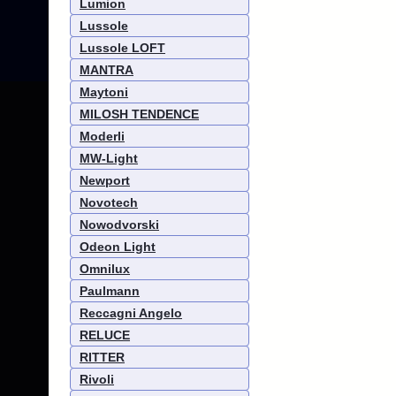
Lumion
Lussole
Lussole LOFT
MANTRA
Maytoni
MILOSH TENDENCE
Moderli
MW-Light
Newport
Novotech
Nowodvorski
Odeon Light
Omnilux
Paulmann
Reccagni Angelo
RELUCE
RITTER
Rivoli