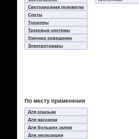
Светодиодная подсветка
Споты
Торшеры
Трековые системы
Уличное освещение
Электротовары
По месту применения
Для спальни
Для магазина
Для больших залов
Для экспозиции