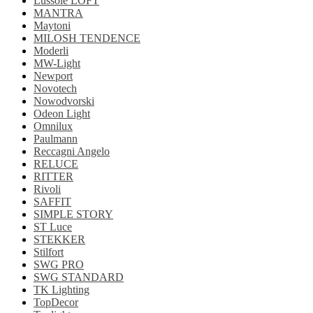
Lussole LOFT
MANTRA
Maytoni
MILOSH TENDENCE
Moderli
MW-Light
Newport
Novotech
Nowodvorski
Odeon Light
Omnilux
Paulmann
Reccagni Angelo
RELUCE
RITTER
Rivoli
SAFFIT
SIMPLE STORY
ST Luce
STEKKER
Stilfort
SWG PRO
SWG STANDARD
TK Lighting
TopDecor