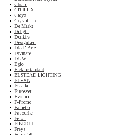
Chiaro
CITILUX
Cloyd
Crystal Lux
De Markt
Delight
Denkirs
DesignLed
Dio D'Arte
Divinare
DUWI
Eglo
Elektrostandard
ELSTEAD LIGHTING
ELVAN
Escada
Eurosvet
Evoluce
F-Promo
Fametto
Favourite
Feron
FIBERLI
Freya
Fumagalli