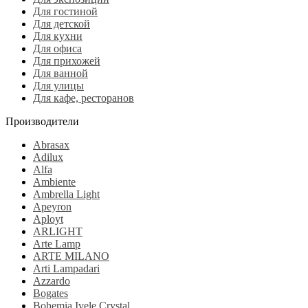
Для гостиной
Для детской
Для кухни
Для офиса
Для прихожей
Для ванной
Для улицы
Для кафе, ресторанов
Производители
Abrasax
Adilux
Alfa
Ambiente
Ambrella Light
Apeyron
Aployt
ARLIGHT
Arte Lamp
ARTE MILANO
Arti Lampadari
Azzardo
Bogates
Bohemia Ivele Crystal