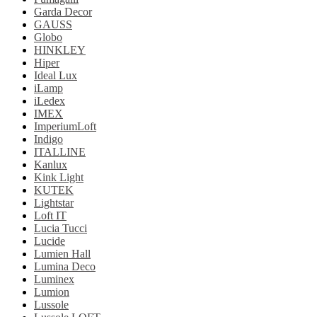
Garda Decor
GAUSS
Globo
HINKLEY
Hiper
Ideal Lux
iLamp
iLedex
IMEX
ImperiumLoft
Indigo
ITALLINE
Kanlux
Kink Light
KUTEK
Lightstar
Loft IT
Lucia Tucci
Lucide
Lumien Hall
Lumina Deco
Luminex
Lumion
Lussole