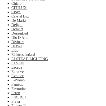
Chiaro
CITILUX
Cloyd
Crystal Lux
De Markt
Delight
Denkirs
DesignLed
Dio D'Arte
Divinare
DUWI
Eglo
Elektrostandard
ELSTEAD LIGHTING
ELVAN
Escada
Eurosvet
Evoluce
F-Promo
Fametto
Favourite
Feron
FIBERLI
Freya
Fumagalli