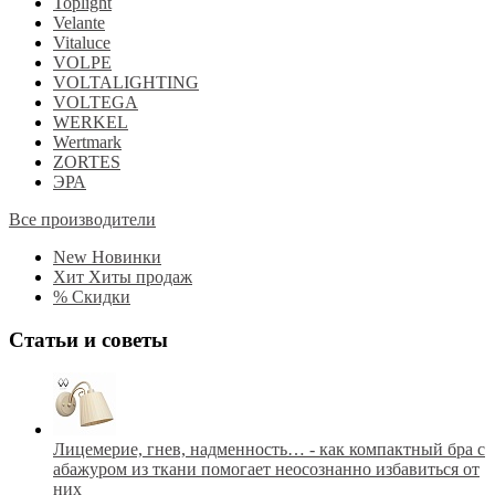
Toplight
Velante
Vitaluce
VOLPE
VOLTALIGHTING
VOLTEGA
WERKEL
Wertmark
ZORTES
ЭРА
Все производители
New
Новинки
Хит
Хиты продаж
%
Скидки
Статьи и советы
Лицемерие, гнев, надменность… - как компактный бра с
абажуром из ткани помогает неосознанно избавиться от
них